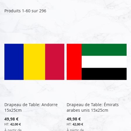
dé
Produits
1
-
60
sur
296
Drapeau de Table: Andorre
Drapeau de Table: Émirats
15x25cm
arabes unis 15x25cm
49,98 €
49,98 €
42,00 €
42,00 €
À partir de
À partir de