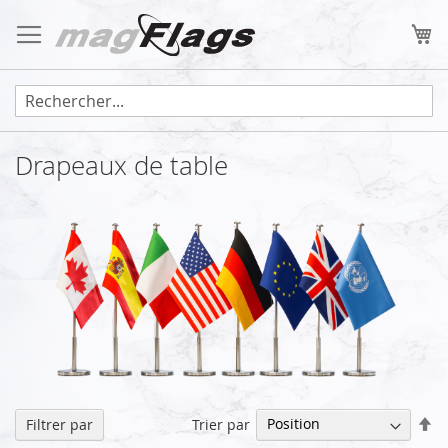
Allez
au
Mo
contenu
Drapeaux de table
Pa
Trier par
Filtrer par
or