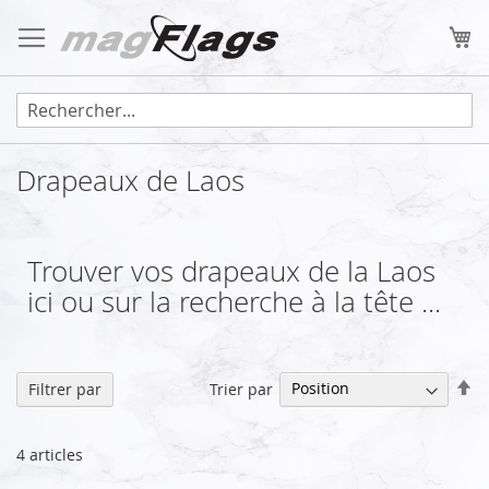
Allez
au
Mo
contenu
Drapeaux de Laos
Trouver vos drapeaux de la Laos
ici ou sur la recherche à la tête ...
Pa
Trier par
Filtrer par
or
dé
4
articles