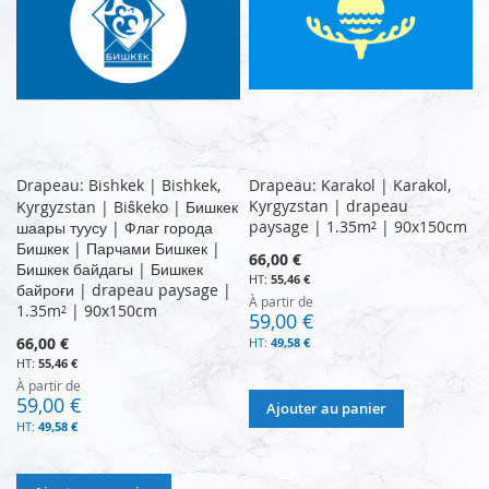
Drapeau: Bishkek | Bishkek,
Drapeau: Karakol | Karakol,
Kyrgyzstan | drapeau
Kyrgyzstan | Biŝkeko | Бишкек
paysage | 1.35m² | 90x150cm
шаары туусу | Флаг города
Бишкек | Парчами Бишкек |
66,00 €
Бишкек байдагы | Бишкек
55,46 €
байроғи | drapeau paysage |
À partir de
1.35m² | 90x150cm
59,00 €
66,00 €
49,58 €
55,46 €
À partir de
59,00 €
Ajouter au panier
49,58 €