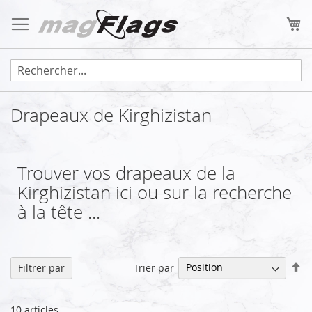
Allez
au
Mo
contenu
Drapeaux de Kirghizistan
Trouver vos drapeaux de la
Kirghizistan ici ou sur la recherche
à la tête ...
Pa
Trier par
Filtrer par
or
dé
10
articles