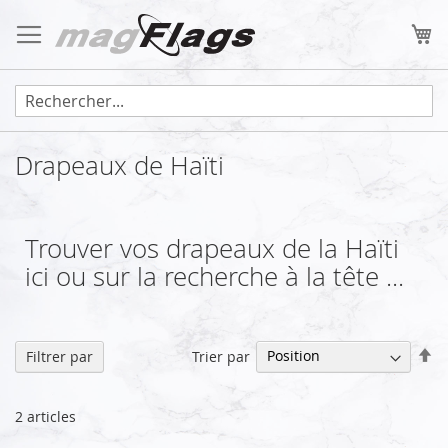
Allez
au
Mo
contenu
Drapeaux de Haïti
Trouver vos drapeaux de la Haïti
ici ou sur la recherche à la tête ...
Pa
Trier par
Filtrer par
or
dé
2
articles