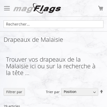
Allez
au
Mo
contenu
Drapeaux de Malaisie
Trouver vos drapeaux de la
Malaisie ici ou sur la recherche à
la tête ...
Pa
Trier par
Filtrer par
or
dé
29
articles