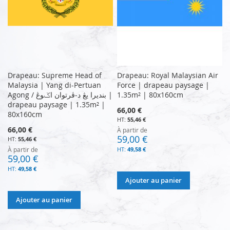
Drapeau: Supreme Head of
Drapeau: Royal Malaysian Air
Malaysia | Yang di-Pertuan
Force | drapeau paysage |
Agong / بنديرا يڠ د-ڤرتوان اݢوڠ |
1.35m² | 80x160cm
drapeau paysage | 1.35m² |
66,00 €
80x160cm
55,46 €
66,00 €
À partir de
59,00 €
55,46 €
À partir de
49,58 €
59,00 €
49,58 €
Ajouter au panier
Ajouter au panier