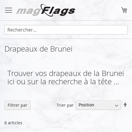
Allez
au
Mo
contenu
Drapeaux de Brunei
Trouver vos drapeaux de la Brunei
ici ou sur la recherche à la tête ...
Pa
Trier par
Filtrer par
or
dé
6
articles