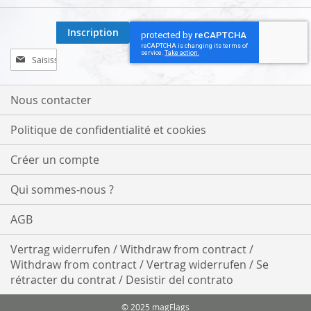
Inscription
Inscription
à
notre
lettre
Nous contacter
d’information
:
Politique de confidentialité et cookies
Créer un compte
Qui sommes-nous ?
AGB
Vertrag widerrufen / Withdraw from contract /
Withdraw from contract / Vertrag widerrufen / Se
rétracter du contrat / Desistir del contrato
© 2025 magFlags