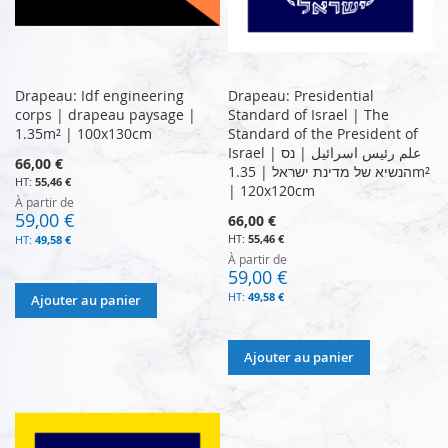
Drapeau: Idf engineering
Drapeau: Presidential
corps | drapeau paysage |
Standard of Israel | The
1.35m² | 100x130cm
Standard of the President of
Israel | علم رئيس اسرائيل | נס
66,00 €
הנשיא של מדינת ישראל | 1.35m²
55,46 €
| 120x120cm
À partir de
59,00 €
66,00 €
55,46 €
49,58 €
À partir de
59,00 €
49,58 €
Ajouter au panier
Ajouter au panier