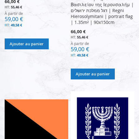
66,00 €
Βασιλείου της Ιερουσαλήμ |
55,46 €
דגל ממלכת ירושלים | Regni
À partir de
Hierosolymitani | portrait flag
59,00 €
| 1.35m² | 90x150cm
49,58 €
66,00 €
55,46 €
Ajouter au panier
À partir de
59,00 €
49,58 €
Ajouter au panier