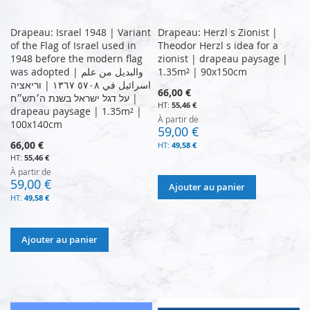
Drapeau: Israel 1948 | Variant
Drapeau: Herzl s Zionist |
of the Flag of Israel used in
Theodor Herzl s idea for a
1948 before the modern flag
zionist | drapeau paysage |
was adopted | والبديل من علم
1.35m² | 90x150cm
اسرائيل في ٥٧٠٨ ١٣٦٧ | וריאציה
66,00 €
על דגל ישראל בשנת ה׳תש״ח |
55,46 €
drapeau paysage | 1.35m² |
À partir de
100x140cm
59,00 €
66,00 €
49,58 €
55,46 €
À partir de
59,00 €
Ajouter au panier
49,58 €
Ajouter au panier