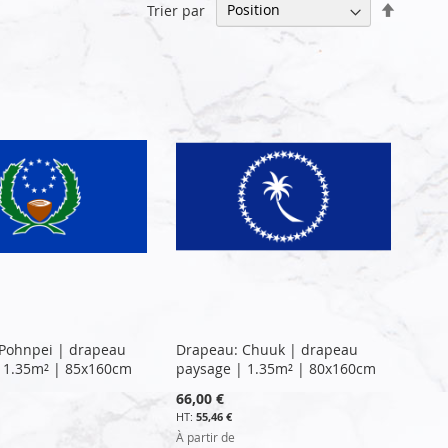
Par
Trier par
ordre
décrois
Pohnpei | drapeau
Drapeau: Chuuk | drapeau
 1.35m² | 85x160cm
paysage | 1.35m² | 80x160cm
66,00 €
55,46 €
À partir de