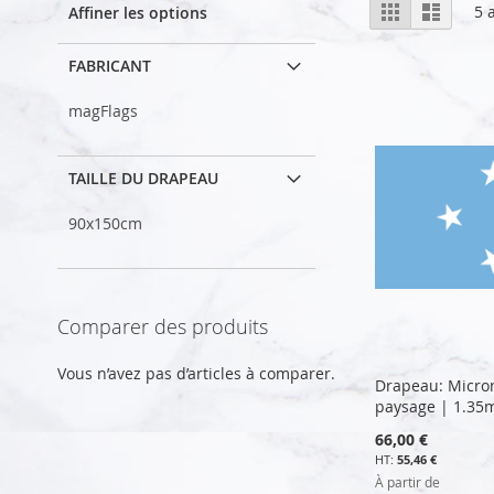
Afficher
Grille
Liste
5
a
Affiner les options
en
FABRICANT
magFlags
TAILLE DU DRAPEAU
90x150cm
Comparer des produits
Vous n’avez pas d’articles à comparer.
Drapeau: Micro
paysage | 1.35
66,00 €
55,46 €
À partir de