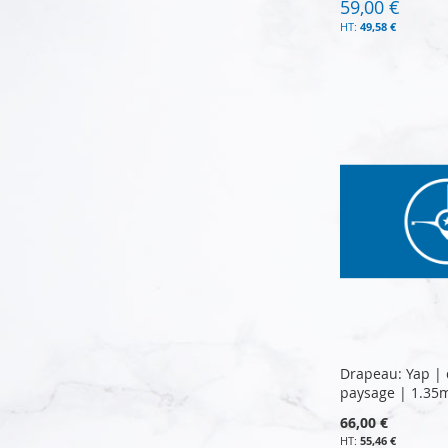
59,00 €
49,58 €
Ajouter au panier
Ajouter au panier
Ajouter au panier
Ajouter au panier
Drapeau: Yap |
paysage | 1.35
66,00 €
55,46 €