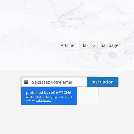
Afficher
par page
Inscription
Inscription
à
notre
lettre
d’information
: