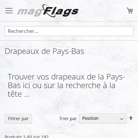
Allez
au
Mo
contenu
Drapeaux de Pays-Bas
Trouver vos drapeaux de la Pays-
Bas ici ou sur la recherche à la
tête ...
Pa
Trier par
Filtrer par
or
dé
Produits
1
-
60
sur
192