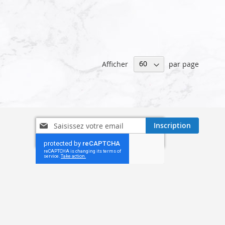
Afficher
par page
Inscription
Inscription
à
notre
lettre
d’information
: