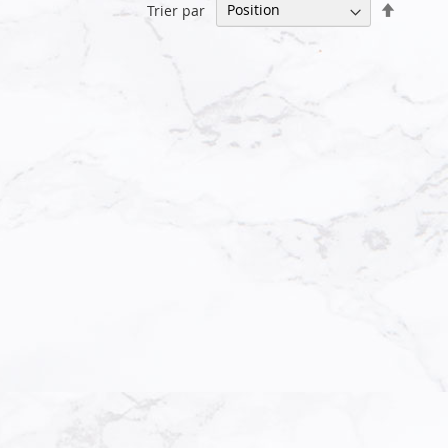
Par
Trier par
ordre
décrois