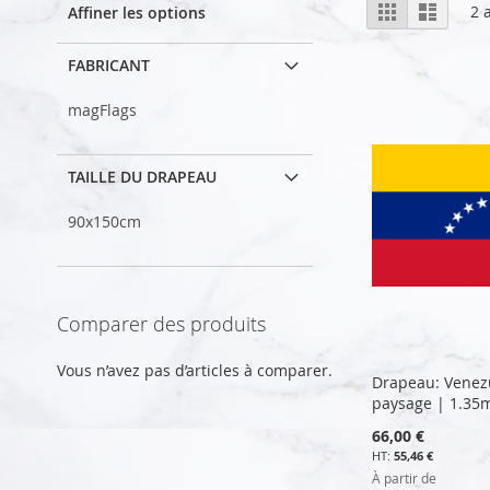
Afficher
Grille
Liste
2
a
Affiner les options
en
FABRICANT
magFlags
TAILLE DU DRAPEAU
90x150cm
Comparer des produits
Vous n’avez pas d’articles à comparer.
Drapeau: Venez
paysage | 1.35
66,00 €
55,46 €
À partir de