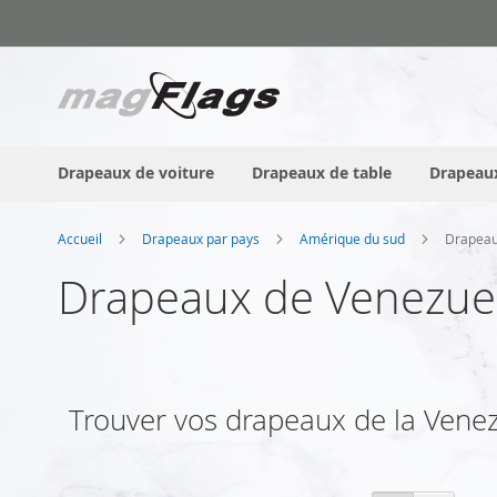
Allez
au
contenu
Drapeaux de voiture
Drapeaux de table
Drapeaux
Accueil
Drapeaux par pays
Amérique du sud
Drapeau
Drapeaux de Venezue
Trouver vos drapeaux de la Venezue