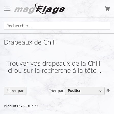
Allez
au
Mo
contenu
Drapeaux de Chili
Trouver vos drapeaux de la Chili
ici ou sur la recherche à la tête ...
Pa
Trier par
Filtrer par
or
dé
Produits
1
-
60
sur
72