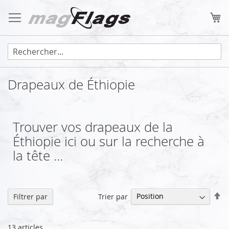
Allez
au
Mo
contenu
Drapeaux de Éthiopie
Trouver vos drapeaux de la
Éthiopie ici ou sur la recherche à
la tête ...
Pa
Trier par
Filtrer par
or
dé
13
articles