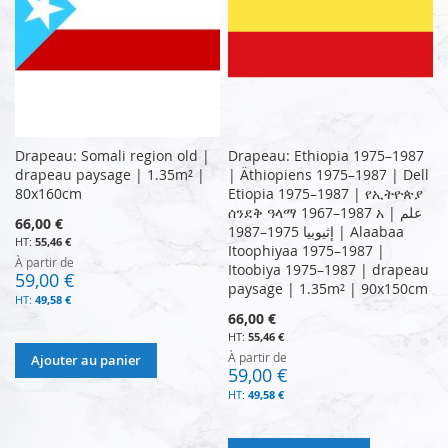
Drapeau: Somali region old |
Drapeau: Ethiopia 1975–1987
drapeau paysage | 1.35m² |
| Äthiopiens 1975–1987 | Dell
80x160cm
Etiopia 1975–1987 | የኢትዮጵያ
ሰንደቅ ዓላማ 1967–1987 አ | علم
66,00 €
إثيوبيا 1975–1987 | Alaabaa
55,46 €
Itoophiyaa 1975–1987 |
À partir de
Itoobiya 1975–1987 | drapeau
59,00 €
paysage | 1.35m² | 90x150cm
49,58 €
66,00 €
55,46 €
À partir de
Ajouter au panier
59,00 €
49,58 €