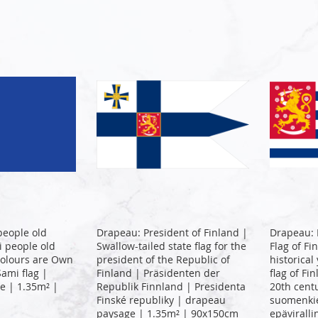
people old
Drapeau: President of Finland |
Drapeau: 
i people old
Swallow-tailed state flag for the
Flag of Fi
 colours are Own
president of the Republic of
historical
ami flag |
Finland | Präsidenten der
flag of Fi
e | 1.35m² |
Republik Finnland | Presidenta
20th centu
Finské republiky | drapeau
suomenkie
paysage | 1.35m² | 90x150cm
epävirall