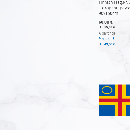
Finnish Flag.P
| drapeau pays
90x150cm
66,00 €
55,46 €
À partir de
59,00 €
49,58 €
Ajouter au panier
Ajouter au panier
Ajouter au panier
Ajouter au panier