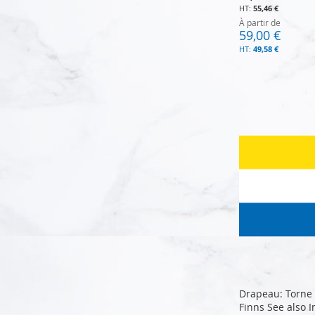
55,46 €
À partir de
59,00 €
49,58 €
Ajouter au panier
Ajouter au panier
Ajouter au panier
Ajouter au panier
Drapeau: Torne 
Finns See also 