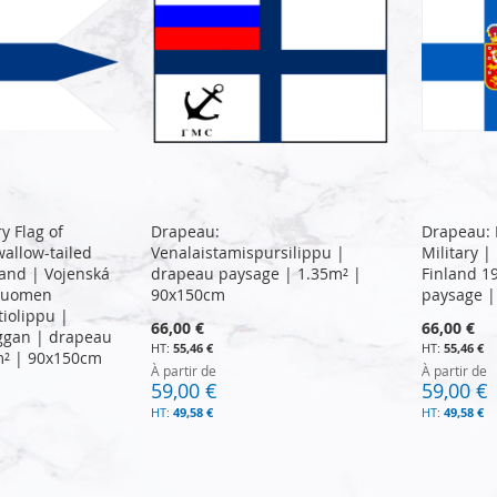
y Flag of
Drapeau:
Drapeau: 
wallow-tailed
Venalaistamispursilippu |
Military |
nland | Vojenská
drapeau paysage | 1.35m² |
Finland 1
 Suomen
90x150cm
paysage |
tiolippu |
66,00 €
66,00 €
aggan | drapeau
55,46 €
55,46 €
m² | 90x150cm
À partir de
À partir de
59,00 €
59,00 €
49,58 €
49,58 €