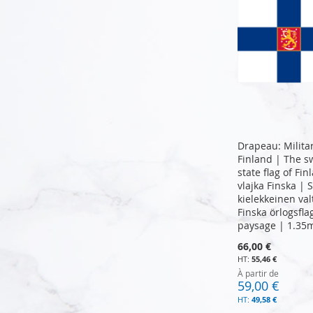
Drapeau: Militar
Finland | The s
state flag of Fi
vlajka Finska |
kielekkeinen val
Finska örlogsfl
paysage | 1.35
66,00 €
55,46 €
À partir de
59,00 €
Ajouter au panier
Ajouter au panier
Ajouter au panier
49,58 €