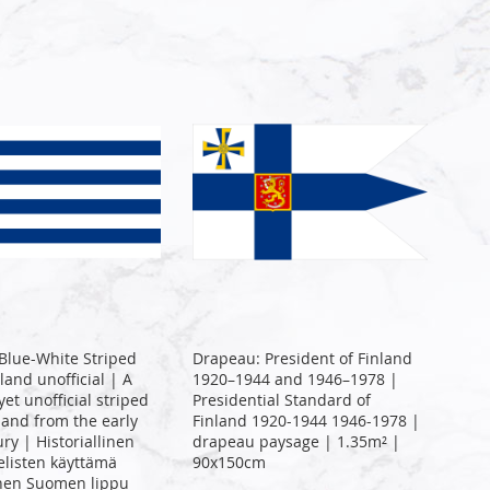
Blue-White Striped
Drapeau: President of Finland
nland unofficial | A
1920–1944 and 1946–1978 |
 yet unofficial striped
Presidential Standard of
nland from the early
Finland 1920-1944 1946-1978 |
ry | Historiallinen
drapeau paysage | 1.35m² |
listen käyttämä
90x150cm
inen Suomen lippu