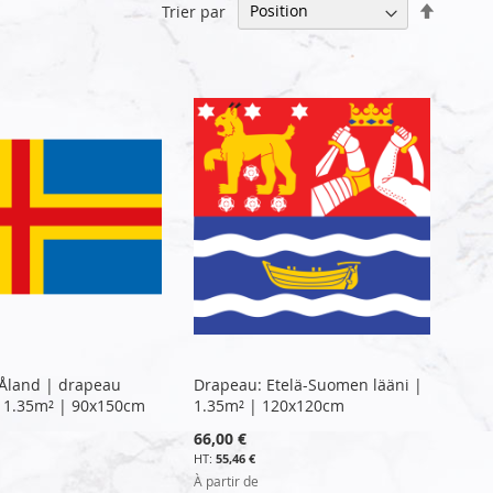
Par
Trier par
ordre
décrois
Åland | drapeau
Drapeau: Etelä-Suomen lääni |
 1.35m² | 90x150cm
1.35m² | 120x120cm
66,00 €
55,46 €
À partir de