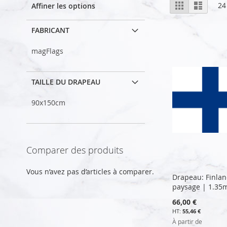
Afficher
Grille
Liste
24
Affiner les options
en
FABRICANT
magFlags
TAILLE DU DRAPEAU
90x150cm
Comparer des produits
Vous n’avez pas d’articles à comparer.
Drapeau: Finla
paysage | 1.35
66,00 €
55,46 €
À partir de