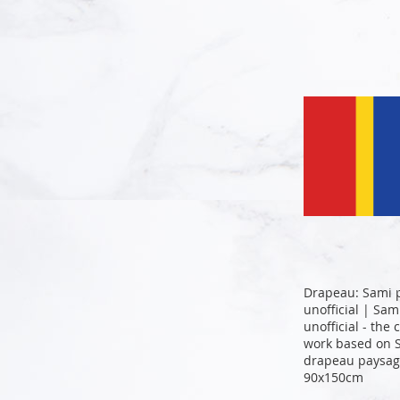
Ajouter au panier
Drapeau: Sami 
unofficial | Sam
unofficial - the
work based on S
drapeau paysag
90x150cm