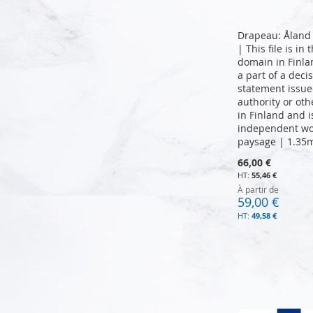
Drapeau: Åland 
| This file is in
domain in Finla
a part of a deci
statement issue
authority or oth
in Finland and i
independent wo
paysage | 1.35
Ajouter au panier
66,00 €
55,46 €
À partir de
Ajouter au panier
Ajouter au panier
59,00 €
49,58 €
Ajouter au panier