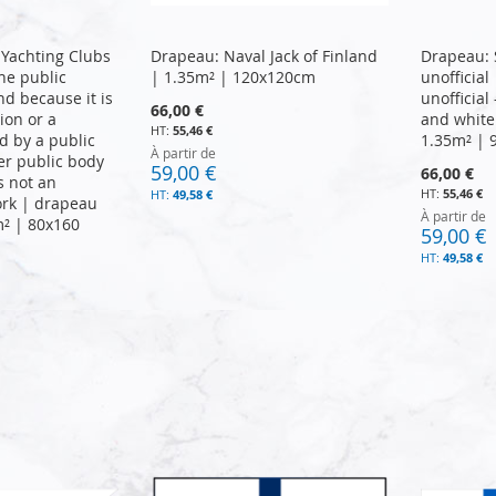
Yachting Clubs
Drapeau: Naval Jack of Finland
Drapeau: 
 the public
| 1.35m² | 120x120cm
unofficial
nd because it is
unofficial
66,00 €
sion or a
and white
55,46 €
d by a public
1.35m² |
À partir de
er public body
59,00 €
66,00 €
s not an
55,46 €
49,58 €
rk | drapeau
À partir de
m² | 80x160
59,00 €
49,58 €