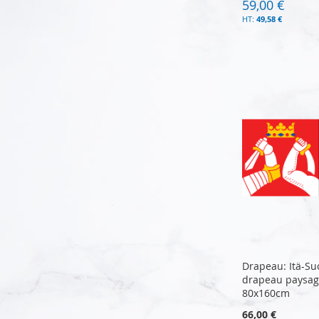
59,00 €
49,58 €
Ajouter au panier
Ajouter au panier
Ajouter au panier
Ajouter au panier
Drapeau: Itä-Su
drapeau paysag
80x160cm
66,00 €