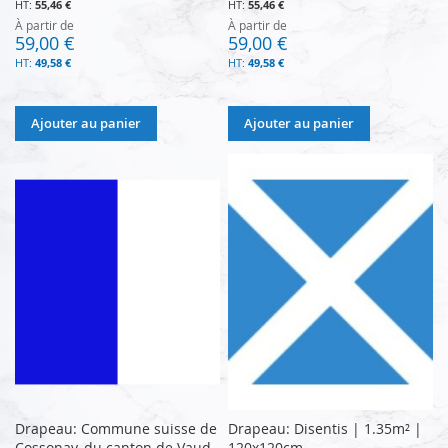
55,46 €
55,46 €
À partir de
À partir de
59,00 €
59,00 €
49,58 €
49,58 €
Ajouter au panier
Ajouter au panier
Drapeau: Commune suisse de
Drapeau: Disentis | 1.35m² |
Cossonay, du canton de Vaud
120x120cm