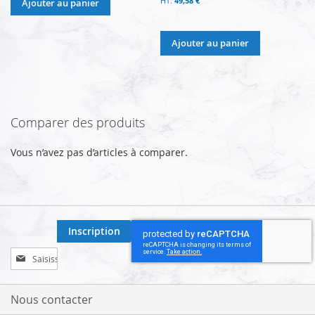
49,58 €
Ajouter au panier
Ajouter au panier
Comparer des produits
Vous n’avez pas d’articles à comparer.
Inscription
Inscription
à
notre
lettre
Nous contacter
d’information