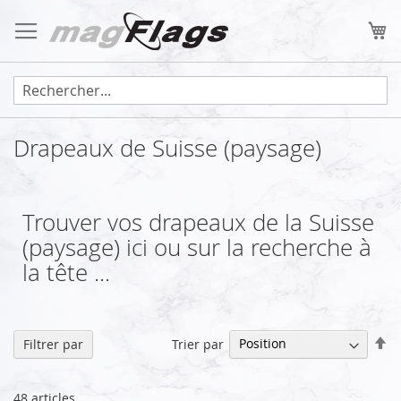
Allez
au
Mo
contenu
Drapeaux de Suisse (paysage)
Trouver vos drapeaux de la Suisse
(paysage) ici ou sur la recherche à
la tête ...
Pa
Trier par
Filtrer par
or
dé
48
articles