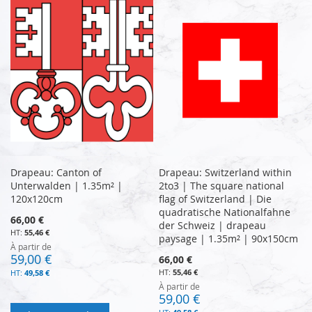
Drapeau: Canton of
Drapeau: Switzerland within
Unterwalden | 1.35m² |
2to3 | The square national
120x120cm
flag of Switzerland | Die
quadratische Nationalfahne
66,00 €
der Schweiz | drapeau
55,46 €
paysage | 1.35m² | 90x150cm
À partir de
59,00 €
66,00 €
55,46 €
49,58 €
À partir de
59,00 €