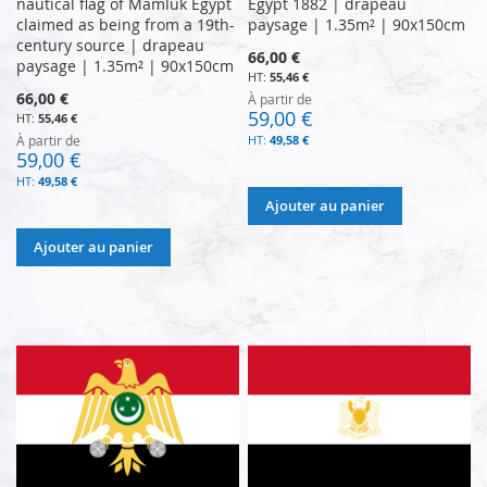
nautical flag of Mamluk Egypt
Egypt 1882 | drapeau
claimed as being from a 19th-
paysage | 1.35m² | 90x150cm
century source | drapeau
66,00 €
paysage | 1.35m² | 90x150cm
55,46 €
66,00 €
À partir de
59,00 €
55,46 €
À partir de
49,58 €
59,00 €
49,58 €
Ajouter au panier
Ajouter au panier