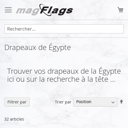
Allez
au
Mo
contenu
Drapeaux de Égypte
Trouver vos drapeaux de la Égypte
ici ou sur la recherche à la tête ...
Pa
Trier par
Filtrer par
or
dé
32
articles