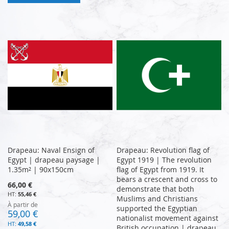
Drapeau: Naval Ensign of
Drapeau: Revolution flag of
Egypt | drapeau paysage |
Egypt 1919 | The revolution
1.35m² | 90x150cm
flag of Egypt from 1919. It
bears a crescent and cross to
66,00 €
demonstrate that both
55,46 €
Muslims and Christians
À partir de
supported the Egyptian
59,00 €
nationalist movement against
49,58 €
British occupation | drapeau