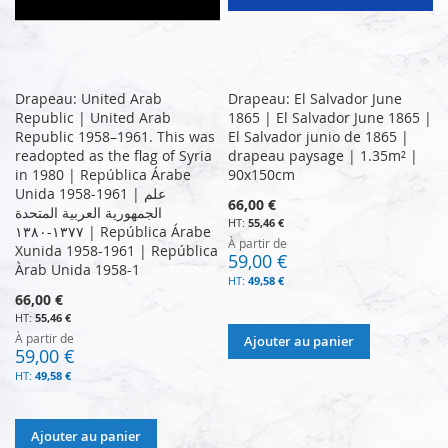
Drapeau: United Arab
Drapeau: El Salvador June
Republic | United Arab
1865 | El Salvador June 1865 |
Republic 1958–1961. This was
El Salvador junio de 1865 |
readopted as the flag of Syria
drapeau paysage | 1.35m² |
in 1980 | República Árabe
90x150cm
Unida 1958-1961 | علم
66,00 €
الجمهورية العربية المتحدة
55,46 €
١٣٧٧-١٣٨٠ | República Árabe
À partir de
Xunida 1958-1961 | República
59,00 €
Àrab Unida 1958-1
49,58 €
66,00 €
55,46 €
À partir de
Ajouter au panier
59,00 €
49,58 €
Ajouter au panier