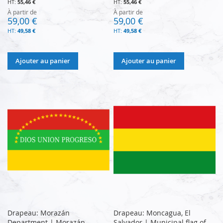
55,46 €
55,46 €
À partir de
À partir de
59,00 €
59,00 €
49,58 €
49,58 €
Ajouter au panier
Ajouter au panier
Drapeau: Morazán
Drapeau: Moncagua, El
Department | Morazán
Salvador | Municipal flag of