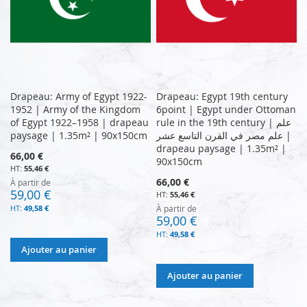
Drapeau: Army of Egypt 1922-
Drapeau: Egypt 19th century
1952 | Army of the Kingdom
6point | Egypt under Ottoman
of Egypt 1922–1958 | drapeau
rule in the 19th century | علم
paysage | 1.35m² | 90x150cm
علم مصر في القرن التاسع عشر |
drapeau paysage | 1.35m² |
66,00 €
90x150cm
55,46 €
66,00 €
À partir de
59,00 €
55,46 €
49,58 €
À partir de
59,00 €
49,58 €
Ajouter au panier
Ajouter au panier