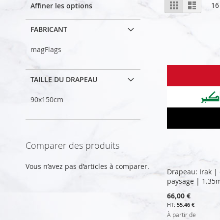
Afficher
Grille
Liste
16
Affiner les options
en
FABRICANT
magFlags
TAILLE DU DRAPEAU
90x150cm
Comparer des produits
Vous n’avez pas d’articles à comparer.
Drapeau: Irak |
paysage | 1.35
66,00 €
55,46 €
À partir de