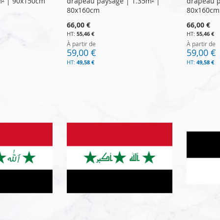
m² | 90x150cm
drapeau paysage | 1.35m² |
drapeau p
80x160cm
80x160cm
66,00 €
66,00 €
55,46 €
55,46 €
À partir de
À partir de
59,00 €
59,00 €
49,58 €
49,58 €