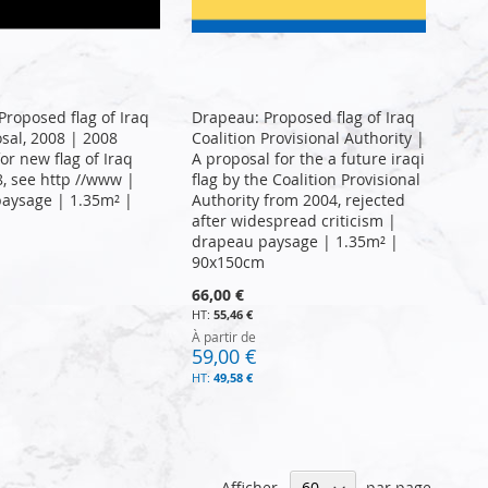
Proposed flag of Iraq
Drapeau: Proposed flag of Iraq
osal, 2008 | 2008
Coalition Provisional Authority |
or new flag of Iraq
A proposal for the a future iraqi
8, see http //www |
flag by the Coalition Provisional
aysage | 1.35m² |
Authority from 2004, rejected
after widespread criticism |
drapeau paysage | 1.35m² |
90x150cm
66,00 €
55,46 €
À partir de
59,00 €
49,58 €
Afficher
par page