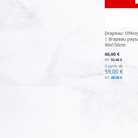
Drapeau: OfAss
| drapeau pays
90x150cm
66,00 €
55,46 €
À partir de
59,00 €
49,58 €
Ajouter au panier
Ajouter au panier
Ajouter au panier
Ajouter au panier