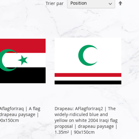
Par
Trier par
ordre
décrois
flagforIraq | A flag
Drapeau: AFlagforIraq2 | The
| drapeau paysage |
widely-ridiculed blue and
 90x150cm
yellow on white 2004 Iraqi flag
proposal | drapeau paysage |
1.35m² | 90x150cm