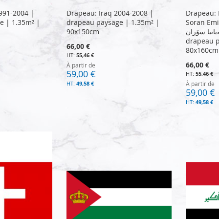
991-2004 |
Drapeau: Iraq 2004-2008 |
Drapeau: 
e | 1.35m² |
drapeau paysage | 1.35m² |
Soran Emir
90x150cm
ەیانیا سۆران
drapeau p
66,00 €
80x160cm
55,46 €
66,00 €
À partir de
59,00 €
55,46 €
49,58 €
À partir de
59,00 €
49,58 €