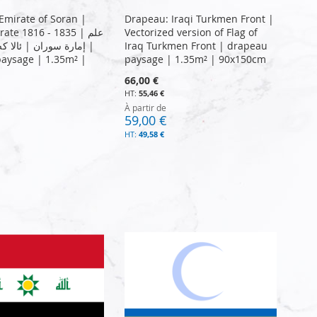
Emirate of Soran |
Drapeau: Iraqi Turkmen Front |
ate 1816 - 1835 | علم
Vectorized version of Flag of
إمارة سوران | ئالا ک |
Iraq Turkmen Front | drapeau
aysage | 1.35m² |
paysage | 1.35m² | 90x150cm
66,00 €
55,46 €
À partir de
59,00 €
49,58 €