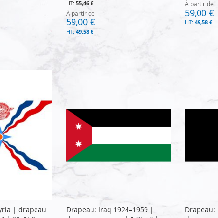
55,46 €
À partir de
59,00 €
À partir de
59,00 €
49,58 €
49,58 €
yria | drapeau
Drapeau: Iraq 1924–1959 |
Drapeau: 