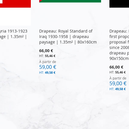
yria 1913-1923
Drapeau: Royal Standard of
Drapeau: 
age | 1.35m² |
Iraq 1930-1958 | drapeau
first prop
paysage | 1.35m² | 80x160cm
proposal f
since 200
66,00 €
drapeau p
55,46 €
90x150cm
À partir de
59,00 €
66,00 €
55,46 €
49,58 €
À partir de
59,00 €
49,58 €