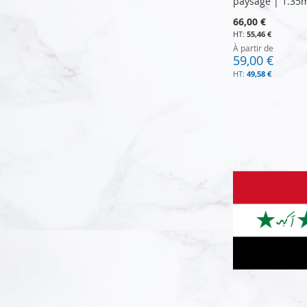
paysage | 1.35
66,00 €
55,46 €
À partir de
59,00 €
49,58 €
Ajouter au panier
Ajouter au panier
Ajouter au panier
Ajouter au panier