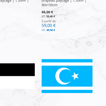
aysage | 1.35m² |
drapeau paysage | 1.35m² |
90x150cm
66,00 €
55,46 €
À partir de
59,00 €
49,58 €