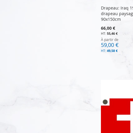
Drapeau: Iraq 1
drapeau paysag
90x150cm
66,00 €
55,46 €
À partir de
59,00 €
49,58 €
Ajouter au panier
Ajouter au panier
Ajouter au panier
Ajouter au panier