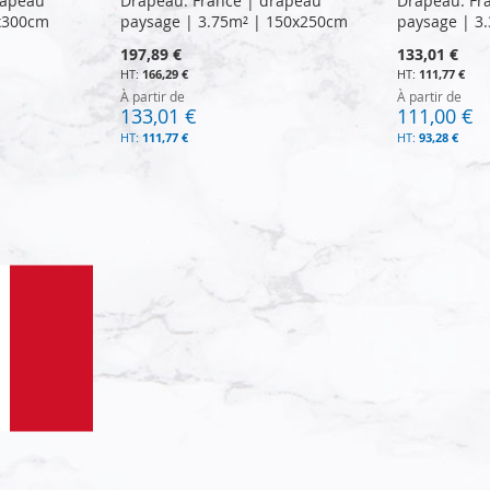
rapeau
Drapeau: France | drapeau
Drapeau: Fr
x300cm
paysage | 3.75m² | 150x250cm
paysage | 3
197,89 €
133,01 €
166,29 €
111,77 €
À partir de
À partir de
133,01 €
111,00 €
111,77 €
93,28 €