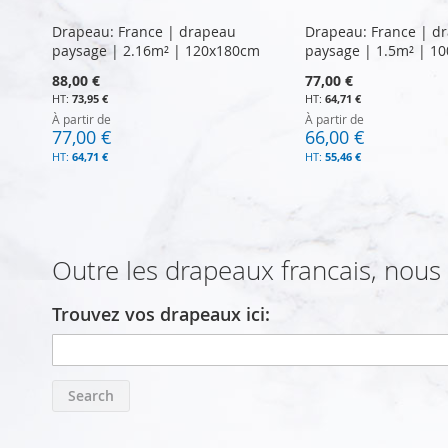
Drapeau: France | drapeau
Drapeau: France | d
paysage | 2.16m² | 120x180cm
paysage | 1.5m² | 1
88,00 €
77,00 €
73,95 €
64,71 €
À partir de
À partir de
77,00 €
66,00 €
64,71 €
55,46 €
Ajouter au panier
Ajouter au panier
Outre les drapeaux francais, nou
AJOUTER
AJOUTER
AU
AU
Trouvez vos drapeaux ici:
COMPARATEUR
COMPARATEUR
Search