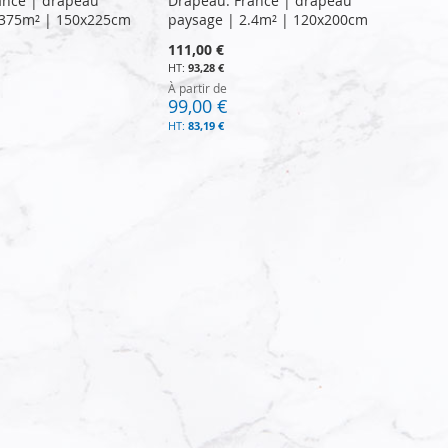
ance | drapeau
Drapeau: France | drapeau
.375m² | 150x225cm
paysage | 2.4m² | 120x200cm
111,00 €
93,28 €
À partir de
99,00 €
83,19 €