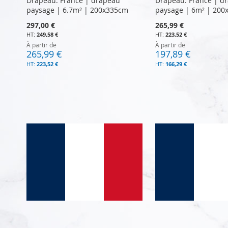
Drapeau: France | drapeau
Drapeau: France | d
paysage | 6.7m² | 200x335cm
paysage | 6m² | 200
297,00 €
265,99 €
249,58 €
223,52 €
À partir de
À partir de
265,99 €
197,89 €
223,52 €
166,29 €
Ajouter au panier
Ajouter au panier
Ajouter au panier
Ajouter au panier
Ajouter au panier
AJOUTER
AJOUTER
AJOUTER
AJOUTER
AJOUTER
AU
AU
AU
AU
AU
COMPARATEUR
COMPARATEUR
COMPARATEUR
COMPARATEUR
COMPARATEUR