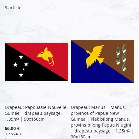
dé
3
articles
Drapeau: Papouasie-Nouvelle-
Drapeau: Manus | Manus,
Guinée | drapeau paysage |
province of Papua New
1.35m² | 90x150cm
Guinea | Plak bilong Manus,
provins bilong Papua Niugini
66,00 €
| drapeau paysage | 1.35m² |
55,46 €
90x150cm