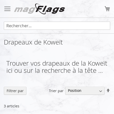
Allez
au
Mo
contenu
Drapeaux de Koweït
Trouver vos drapeaux de la Koweït
ici ou sur la recherche à la tête ...
Pa
Trier par
Filtrer par
or
dé
3
articles