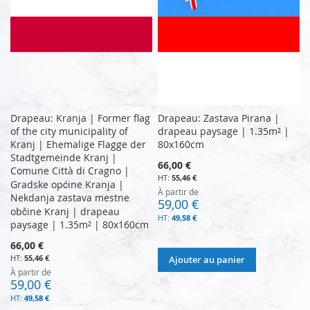
Drapeau: Kranja | Former flag
Drapeau: Zastava Pirana |
of the city municipality of
drapeau paysage | 1.35m² |
Kranj | Ehemalige Flagge der
80x160cm
Stadtgemeinde Kranj |
66,00 €
Comune Città di Cragno |
55,46 €
Gradske općine Kranja |
À partir de
Nekdanja zastava mestne
59,00 €
občine Kranj | drapeau
49,58 €
paysage | 1.35m² | 80x160cm
66,00 €
55,46 €
Ajouter au panier
À partir de
59,00 €
49,58 €