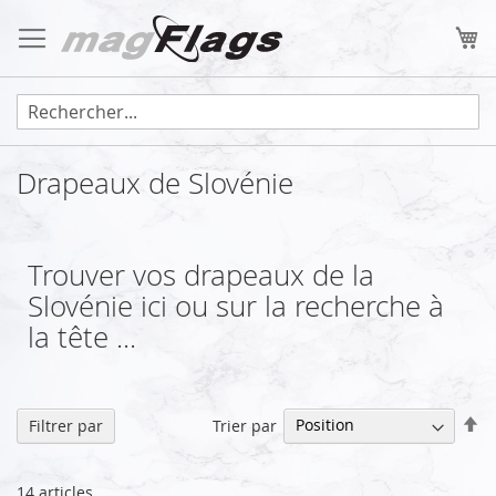
Allez
au
Mo
contenu
Drapeaux de Slovénie
Trouver vos drapeaux de la
Slovénie ici ou sur la recherche à
la tête ...
Pa
Trier par
Filtrer par
or
dé
14
articles