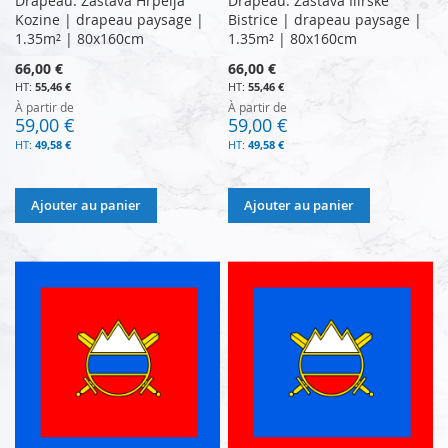
Drapeau: Zastava Hrpelja
Drapeau: Zastava Ilirske
Kozine | drapeau paysage |
Bistrice | drapeau paysage |
1.35m² | 80x160cm
1.35m² | 80x160cm
66,00 €
66,00 €
55,46 €
55,46 €
À partir de
À partir de
59,00 €
59,00 €
49,58 €
49,58 €
Ajouter au panier
Ajouter au panier