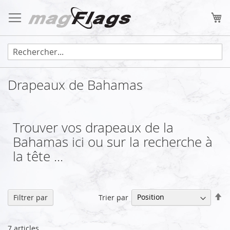
Allez
au
Mo
contenu
Drapeaux de Bahamas
Trouver vos drapeaux de la
Bahamas ici ou sur la recherche à
la tête ...
Pa
Trier par
Filtrer par
or
dé
7
articles