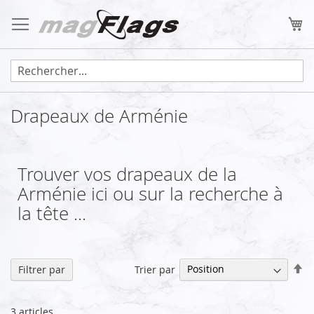
Allez
au
Mo
contenu
Drapeaux de Arménie
Trouver vos drapeaux de la
Arménie ici ou sur la recherche à
la tête ...
Pa
Trier par
Filtrer par
or
dé
3
articles