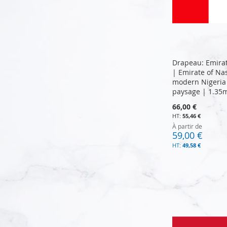
Drapeau: Emira
| Emirate of Na
modern Nigeria
paysage | 1.35
66,00 €
55,46 €
À partir de
59,00 €
49,58 €
Ajouter au panier
Ajouter au panier
Ajouter au panier
Ajouter au panier