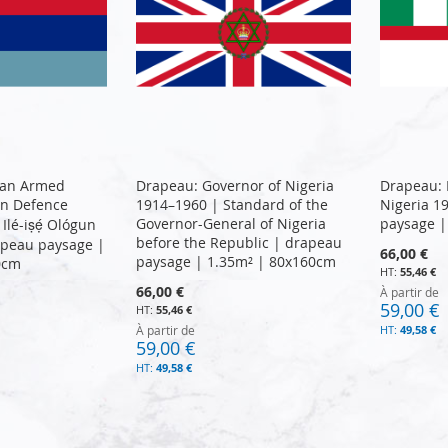
ian Armed
Drapeau: Governor of Nigeria
Drapeau: 
an Defence
1914–1960 | Standard of the
Nigeria 1
Governor-General of Nigeria
paysage |
̀ Ilé-iṣẹ́ Ológun
before the Republic | drapeau
drapeau paysage |
66,00 €
paysage | 1.35m² | 80x160cm
0cm
55,46 €
66,00 €
À partir de
59,00 €
55,46 €
À partir de
49,58 €
59,00 €
49,58 €