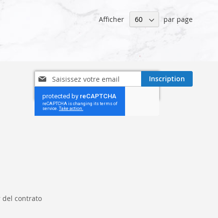
Afficher
par page
Inscription
Inscription
à
notre
lettre
d’information
:
 del contrato