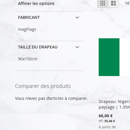
Afficher
Grille
Liste
16
Affiner les options
en
FABRICANT
magFlags
TAILLE DU DRAPEAU
90x150cm
Comparer des produits
Vous n’avez pas d’articles à comparer.
Drapeau: Niger
paysage | 1.35
66,00 €
55,46 €
À partir de