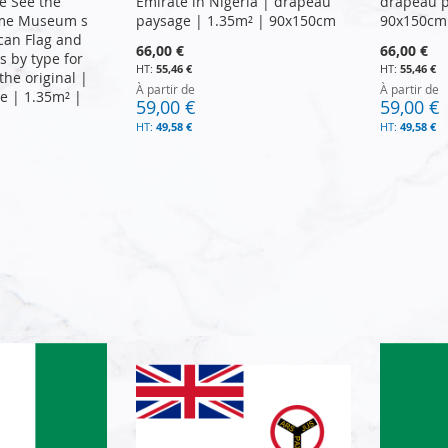
te See the
Emirate in Nigeria | drapeau
drapeau p
ime Museum s
paysage | 1.35m² | 90x150cm
90x150cm
can Flag and
66,00 €
66,00 €
s by type for
55,46 €
55,46 €
the original |
À partir de
À partir de
e | 1.35m² |
59,00 €
59,00 €
49,58 €
49,58 €