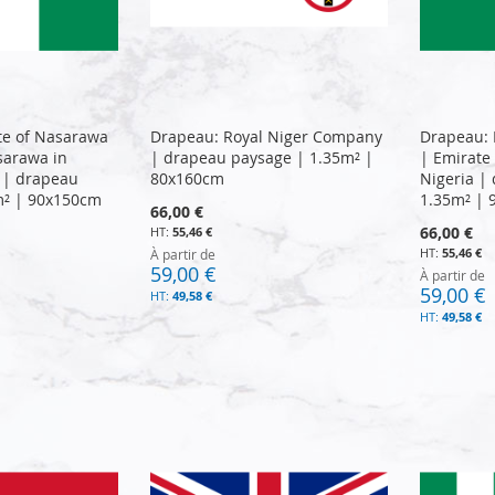
te of Nasarawa
Drapeau: Royal Niger Company
Drapeau: 
sarawa in
| drapeau paysage | 1.35m² |
| Emirate
 | drapeau
80x160cm
Nigeria |
m² | 90x150cm
1.35m² |
66,00 €
66,00 €
55,46 €
55,46 €
À partir de
59,00 €
À partir de
59,00 €
49,58 €
49,58 €