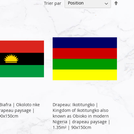
Par
Trier par
ordre
décrois
Biafra | Okoloto nke
Drapeau: Ikotitungko |
drapeau paysage |
Kingdom of Ikotitungko also
 90x150cm
known as Obioko in modern
Nigeria | drapeau paysage |
1.35m² | 90x150cm