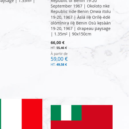
aysage | 1.35m² |
Republic of Benin 19-20
September 1967 | Okoloto nke
Republic nde Benin Onwa itolu
19-20, 1967 | Àsìá ilẹ̀ Orílẹ̀-èdè
olómìnira ilẹ̀ Benin Osù kẹsàán
19-20, 1967 | drapeau paysage
| 1.35m² | 90x150cm
66,00 €
55,46 €
À partir de
59,00 €
49,58 €