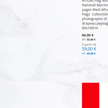
African Flag No
National Marit
pages West Afri
Flags Collection
photographs of 
drapeau paysag
80x160cm
66,00 €
55,46 €
Ajouter au panier
Ajouter au panier
À partir de
59,00 €
49,58 €
Ajouter au panier
Ajouter au panier