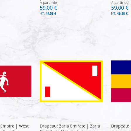
À partir de
À partir de
59,00 €
59,00 €
49,58 €
49,58 €
 Empire | West
Drapeau: Zaria Emirate | Zaria
Drapeau: 