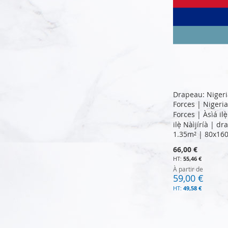
Drapeau: Niger
Forces | Nigeri
Forces | Àsìá ilẹ
ilẹ̀ Nàìjíríà | 
1.35m² | 80x16
66,00 €
55,46 €
À partir de
59,00 €
49,58 €
Ajouter au panier
Ajouter au panier
Ajouter au panier
Ajouter au panier