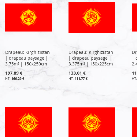
Drapeau: Kirghizistan
Drapeau: Kirghizistan
Dr
| drapeau paysage |
| drapeau paysage |
| 
3.75m² | 150x250cm
3.375m² | 150x225cm
2.
197,89 €
133,01 €
11
166,29 €
111,77 €