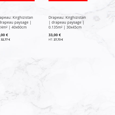
apeau: Kirghizistan
Drapeau: Kirghizistan
drapeau paysage |
| drapeau paysage |
24m² | 40x60cm
0.135m² | 30x45cm
,00 €
33,00 €
32,77 €
27,73 €