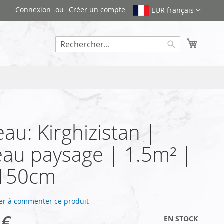
Connexion
Créer un compte
EUR français
Mon pa
Rechercher
au: Kirghizistan |
au paysage | 1.5m² |
150cm
er à commenter ce produit
 €
EN STOCK