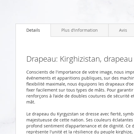
Skip
to
Details
Plus d’information
Avis
the
beginning
of
the
images
Drapeau: Kirghizistan, drapea
gallery
Conscients de l'importance de votre image, nous imp
événements et apparitions publiques, sur des machi
flexibilité maximale, nous équipons les drapeaux d'oei
fixer facilement sur tous types de mâts. Pour garanti
renforçons à l'aide de doubles coutures de sécurité 
mât.
Le drapeau du Kyrgyzstan se dresse avec fierté, symboli
majestueuse de cette nation. Ses couleurs éclatante
profond sentiment d'appartenance et de dignité. Ce dr
représente l'unité et la résilience du peuple kirghize