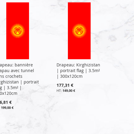
apeau: bannière
Drapeau: Kirghizistan
apau avec tunnel
| portrait flag | 3.5m²
ns crochets
| 300x120cm
rghizistan | portrait
177,31 €
ag | 3.5m² |
149,00 €
0x120cm
6,81 €
199,00 €