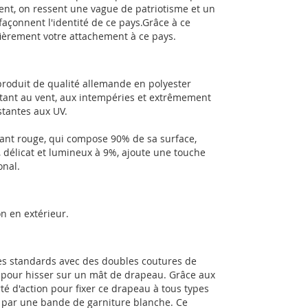
 vent, on ressent une vague de patriotisme et un
i façonnent l'identité de ce pays.Grâce à ce
fièrement votre attachement à ce pays.
produit de qualité allemande en polyester
istant au vent, aux intempéries et extrêmement
stantes aux UV.
tant rouge, qui compose 90% de sa surface,
 délicat et lumineux à 9%, ajoute une touche
onal.
n en extérieur.
les standards avec des doubles coutures de
es pour hisser sur un mât de drapeau. Grâce aux
té d'action pour fixer ce drapeau à tous types
e par une bande de garniture blanche. Ce