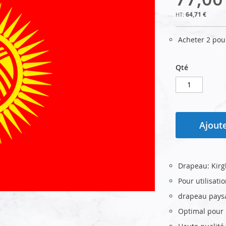
64,71 €
Acheter 2 po
Qté
Ajoute
Drapeau: Kirg
Pour utilisati
drapeau pays
Optimal pour u