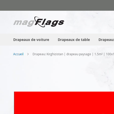
Allez
au
contenu
Drapeaux de voiture
Drapeaux de table
Drapeaux
Accueil
Drapeau: Kirghizistan | drapeau paysage | 1.5m² | 100
Skip
to
the
end
of
the
images
gallery