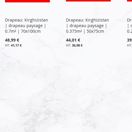
Drapeau: Kirghizistan
Drapeau: Kirghizistan
Dr
| drapeau paysage |
| drapeau paysage |
| 
0.7m² | 70x100cm
0.375m² | 50x75cm
0.
48,99 €
44,01 €
39
41,17 €
36,98 €