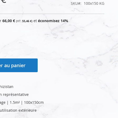
SKU
100x150 KG
ur
66,00 €
et
économisez
14
%
55,46 €
r au panier
hizistan
on représentative
age | 1.5m² | 100x150cm
tilisation extérieure