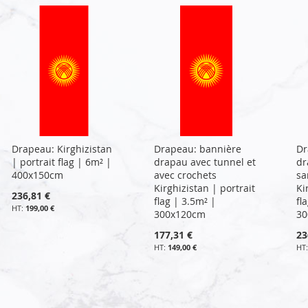
Drapeau: Kirghizistan
Drapeau: bannière
Dr
| portrait flag | 6m² |
drapau avec tunnel et
dr
400x150cm
avec crochets
sa
Kirghizistan | portrait
Ki
236,81 €
flag | 3.5m² |
fl
199,00 €
300x120cm
30
177,31 €
23
149,00 €