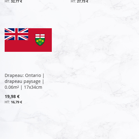
32,77 €
27,73 €
Drapeau: Ontario |
drapeau paysage |
0.06m² | 17x34cm
19,98 €
16,79 €