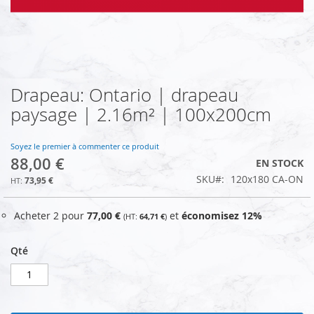
Drapeau: Ontario | drapeau
Skip
to
paysage | 2.16m² | 100x200cm
the
beginning
of
Soyez le premier à commenter ce produit
88,00 €
the
EN STOCK
images
SKU
120x180 CA-ON
73,95 €
gallery
Acheter 2 pour
77,00 €
et
économisez
12
%
64,71 €
Qté