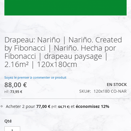
Drapeau: Nariño | Nariño. Created
Skip
to
by Fibonacci | Nariño. Hecha por
the
Fibonacci | drapeau paysage |
beginning
of
2.16m² | 120x180cm
the
images
Soyez le premier à commenter ce produit
gallery
88,00 €
EN STOCK
SKU
120x180 CO-NAR
73,95 €
Acheter 2 pour
77,00 €
et
économisez
12
%
64,71 €
Qté