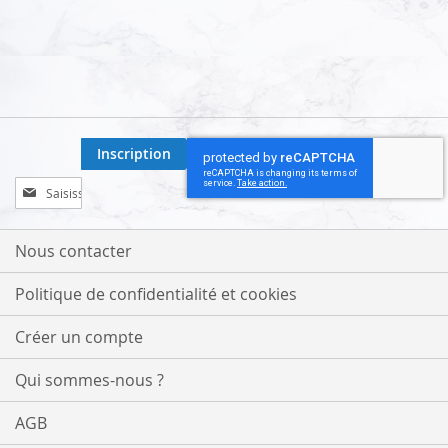
Inscription
Inscription
à
notre
lettre
Nous contacter
d’information
:
Politique de confidentialité et cookies
Créer un compte
Qui sommes-nous ?
AGB