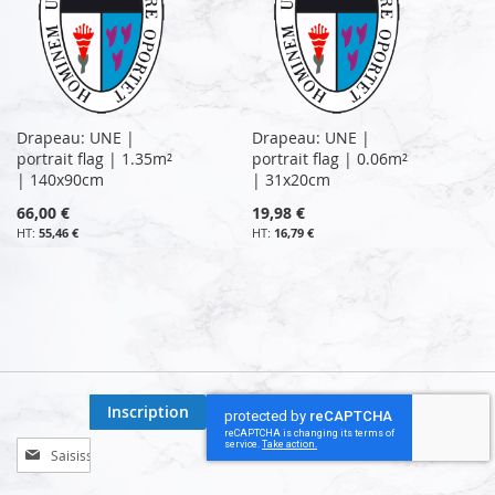
Drapeau: UNE |
Drapeau: UNE |
portrait flag | 1.35m²
portrait flag | 0.06m²
| 140x90cm
| 31x20cm
66,00 €
19,98 €
55,46 €
16,79 €
Inscription
Inscription
à
notre