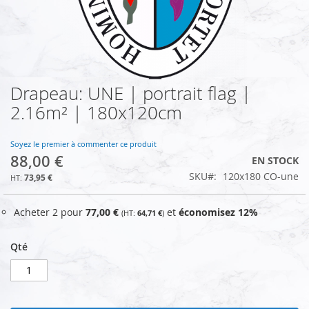
Drapeau: UNE | portrait flag |
Skip
to
2.16m² | 180x120cm
the
beginning
of
Soyez le premier à commenter ce produit
88,00 €
the
EN STOCK
images
SKU
120x180 CO-une
73,95 €
gallery
Acheter 2 pour
77,00 €
et
économisez
12
%
64,71 €
Qté