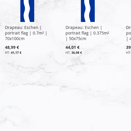
Drapeau: Eschen |
Drapeau: Eschen |
Dr
portrait flag | 0.7m² |
portrait flag | 0.375m²
po
70x100cm
| 50x75cm
| 
48,99 €
44,01 €
39
41,17 €
36,98 €