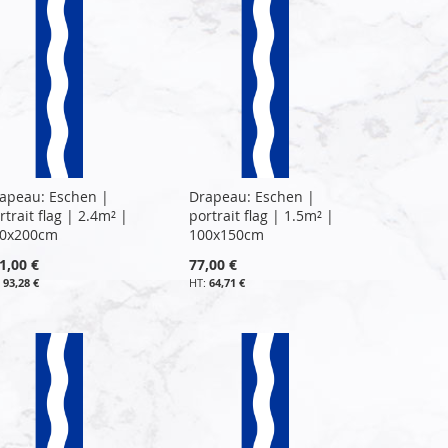
apeau: Eschen |
Drapeau: Eschen |
rtrait flag | 2.4m² |
portrait flag | 1.5m² |
0x200cm
100x150cm
1,00 €
77,00 €
93,28 €
64,71 €