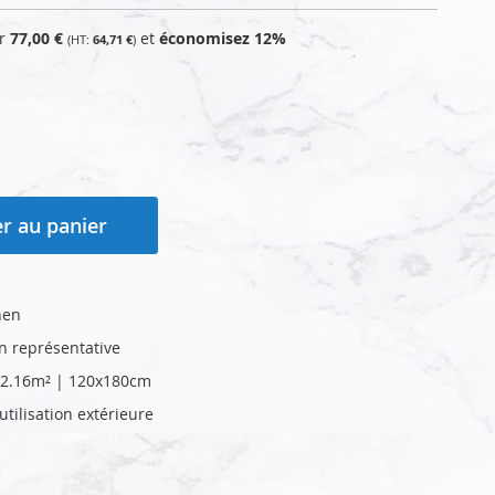
ur
77,00 €
et
économisez
12
%
64,71 €
r au panier
hen
on représentative
 | 2.16m² | 120x180cm
tilisation extérieure