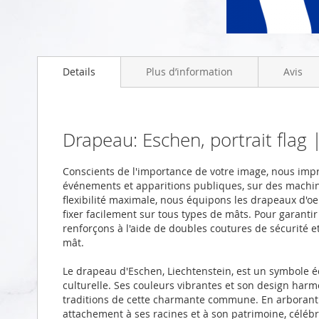
Skip
to
Details
Plus d’information
Avis
the
beginning
of
the
images
Drapeau: Eschen, portrait fla
gallery
Conscients de l'importance de votre image, nous im
événements et apparitions publiques, sur des machi
flexibilité maximale, nous équipons les drapeaux d'oei
fixer facilement sur tous types de mâts. Pour garanti
renforçons à l'aide de doubles coutures de sécurité 
mât.
Le drapeau d'Eschen, Liechtenstein, est un symbole écl
culturelle. Ses couleurs vibrantes et son design harm
traditions de cette charmante commune. En arborant
attachement à ses racines et à son patrimoine, célébra