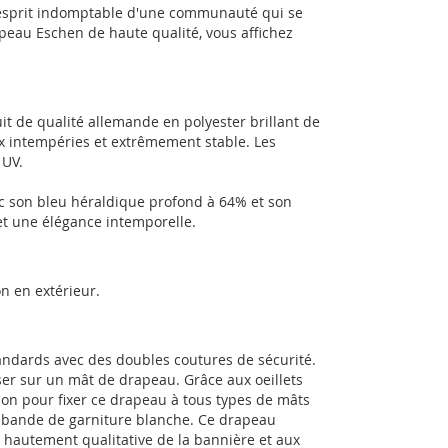
l'esprit indomptable d'une communauté qui se
peau Eschen de haute qualité, vous affichez
t de qualité allemande en polyester brillant de
x intempéries et extrêmement stable. Les
 UV.
 son bleu héraldique profond à 64% et son
et une élégance intemporelle.
n en extérieur.
andards avec des doubles coutures de sécurité.
sser sur un mât de drapeau. Grâce aux oeillets
ion pour fixer ce drapeau à tous types de mâts
e bande de garniture blanche. Ce drapeau
e hautement qualitative de la bannière et aux