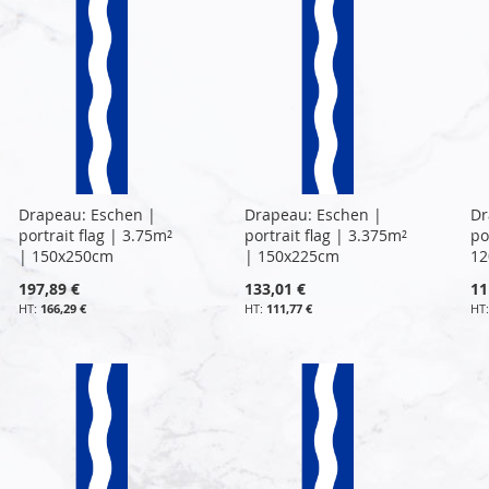
Drapeau: Eschen |
Drapeau: Eschen |
Dr
portrait flag | 3.75m²
portrait flag | 3.375m²
po
| 150x250cm
| 150x225cm
12
197,89 €
133,01 €
11
166,29 €
111,77 €