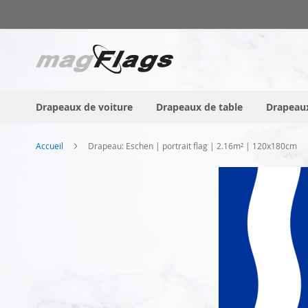
Allez
au
contenu
Drapeaux de voiture
Drapeaux de table
Drapeaux
Accueil
Drapeau: Eschen | portrait flag | 2.16m² | 120x180cm
Skip
to
the
end
of
the
images
gallery