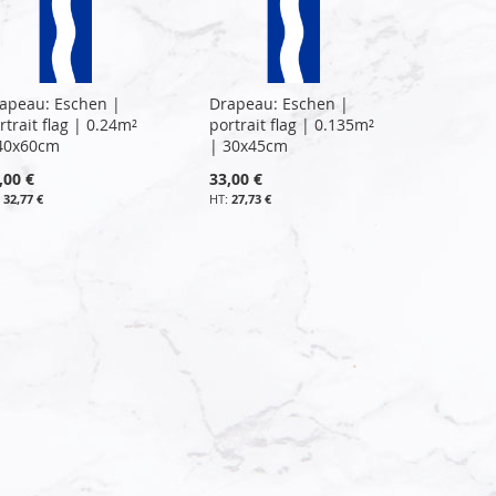
apeau: Eschen |
Drapeau: Eschen |
rtrait flag | 0.24m²
portrait flag | 0.135m²
40x60cm
| 30x45cm
,00 €
33,00 €
32,77 €
27,73 €