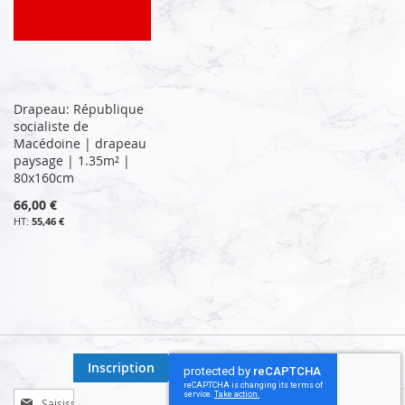
Drapeau: République
socialiste de
Macédoine | drapeau
paysage | 1.35m² |
80x160cm
66,00 €
55,46 €
Inscription
Inscription