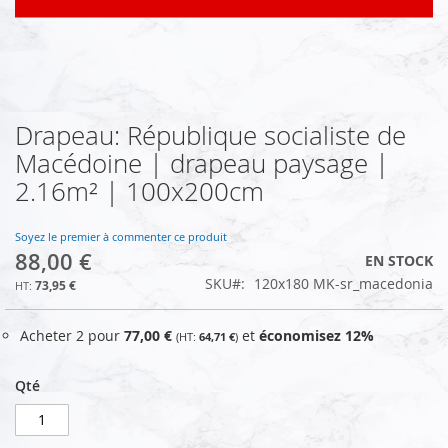
Drapeau: République socialiste de
Skip
to
Macédoine | drapeau paysage |
the
2.16m² | 100x200cm
beginning
of
the
Soyez le premier à commenter ce produit
images
88,00 €
EN STOCK
gallery
SKU
120x180 MK-sr_macedonia
73,95 €
Acheter 2 pour
77,00 €
et
économisez
12
%
64,71 €
Qté