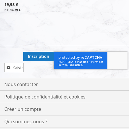
19,98 €
16,79 €
Inscription
Inscription
à
notre
lettre
Nous contacter
d’information
:
Politique de confidentialité et cookies
Créer un compte
Qui sommes-nous ?