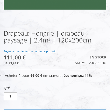
Drapeau: Hongrie | drapeau
Skip
to
paysage | 2.4m² | 120x200cm
the
beginning
of
Soyez le premier à commenter ce produit
111,00 €
the
EN STOCK
images
SKU
120x200 HU
93,28 €
gallery
Acheter 2 pour
99,00 €
et
économisez
11
%
83,19 €
Qté