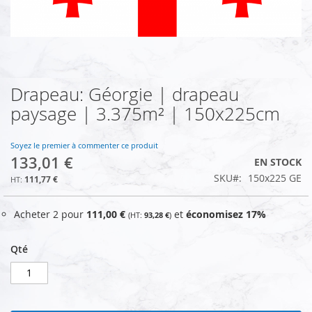
Drapeau: Géorgie | drapeau
Skip
to
paysage | 3.375m² | 150x225cm
the
beginning
of
Soyez le premier à commenter ce produit
133,01 €
the
EN STOCK
images
SKU
150x225 GE
111,77 €
gallery
Acheter 2 pour
111,00 €
et
économisez
17
%
93,28 €
Qté