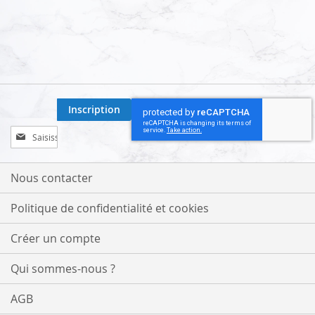
Inscription
Inscription
à
notre
lettre
Nous contacter
d’information
:
Politique de confidentialité et cookies
Créer un compte
Qui sommes-nous ?
AGB