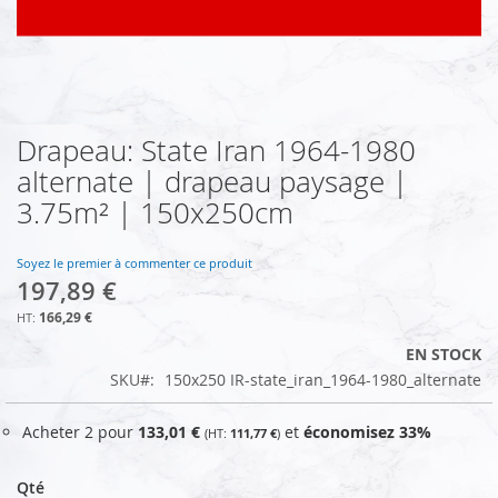
Drapeau: State Iran 1964-1980
Skip
to
alternate | drapeau paysage |
the
3.75m² | 150x250cm
beginning
of
the
Soyez le premier à commenter ce produit
images
197,89 €
gallery
166,29 €
EN STOCK
SKU
150x250 IR-state_iran_1964-1980_alternate
Acheter 2 pour
133,01 €
et
économisez
33
%
111,77 €
Qté