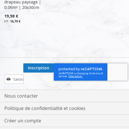
drapeau paysage |
0.06m² | 20x30cm
19,98 €
16,79 €
Inscription
Inscription
à
notre
lettre
Nous contacter
d’information
:
Politique de confidentialité et cookies
Créer un compte