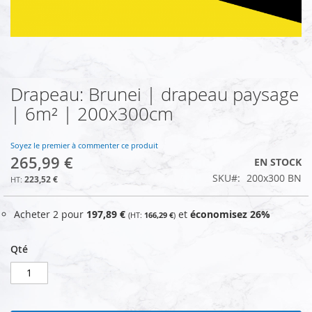
Drapeau: Brunei | drapeau paysage
Skip
to
| 6m² | 200x300cm
the
beginning
of
Soyez le premier à commenter ce produit
265,99 €
the
EN STOCK
images
SKU
200x300 BN
223,52 €
gallery
Acheter 2 pour
197,89 €
et
économisez
26
%
166,29 €
Qté