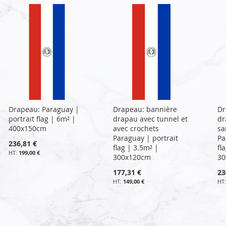
Drapeau: Paraguay |
Drapeau: bannière
Dr
portrait flag | 6m² |
drapau avec tunnel et
dr
400x150cm
avec crochets
sa
Paraguay | portrait
Pa
236,81 €
flag | 3.5m² |
fl
199,00 €
300x120cm
30
177,31 €
23
149,00 €