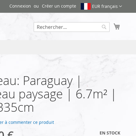
Connexion
Créer un compte
EUR français
Mon pa
Rechercher
au: Paraguay |
au paysage | 6.7m² |
335cm
er à commenter ce produit
0 €
EN STOCK