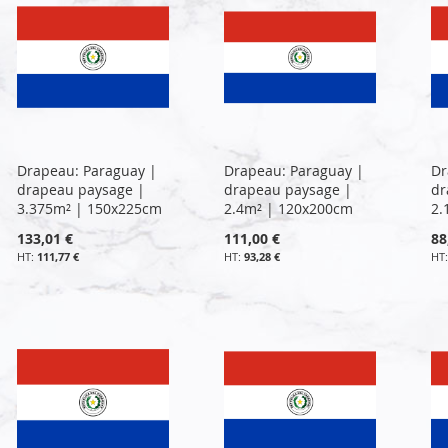
Drapeau: Paraguay |
Drapeau: Paraguay |
Dr
drapeau paysage |
drapeau paysage |
dr
3.375m² | 150x225cm
2.4m² | 120x200cm
2.
133,01 €
111,00 €
88
111,77 €
93,28 €