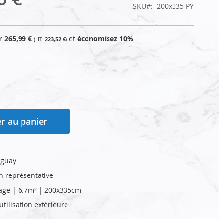
SKU
200x335 PY
ur
265,99 €
et
économisez
10
%
223,52 €
r au panier
aguay
on représentative
age | 6.7m² | 200x335cm
tilisation extérieure