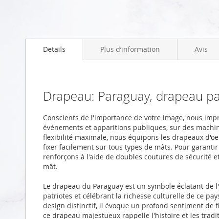
Skip
to
Details
Plus d’information
Avis
the
beginning
of
the
images
Drapeau: Paraguay, drapeau p
gallery
Conscients de l'importance de votre image, nous im
événements et apparitions publiques, sur des machi
flexibilité maximale, nous équipons les drapeaux d'oei
fixer facilement sur tous types de mâts. Pour garanti
renforçons à l'aide de doubles coutures de sécurité 
mât.
Le drapeau du Paraguay est un symbole éclatant de l'
patriotes et célébrant la richesse culturelle de ce pay
design distinctif, il évoque un profond sentiment de 
ce drapeau majestueux rappelle l'histoire et les trad