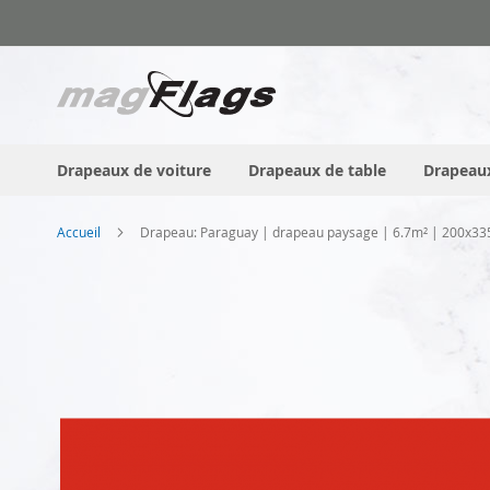
Allez
au
contenu
Drapeaux de voiture
Drapeaux de table
Drapeaux
Accueil
Drapeau: Paraguay | drapeau paysage | 6.7m² | 200x3
Skip
to
the
end
of
the
images
gallery