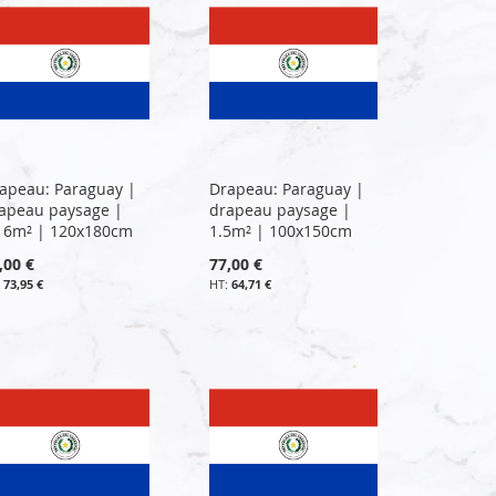
apeau: Paraguay |
Drapeau: Paraguay |
apeau paysage |
drapeau paysage |
16m² | 120x180cm
1.5m² | 100x150cm
,00 €
77,00 €
73,95 €
64,71 €