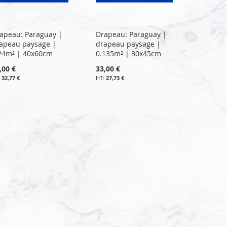
apeau: Paraguay |
Drapeau: Paraguay |
apeau paysage |
drapeau paysage |
24m² | 40x60cm
0.135m² | 30x45cm
,00 €
33,00 €
32,77 €
27,73 €