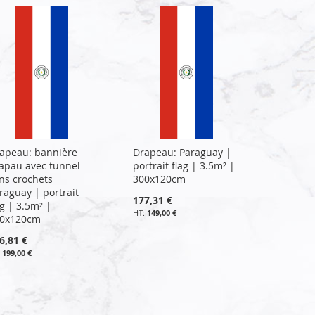
apeau: bannière
Drapeau: Paraguay |
apau avec tunnel
portrait flag | 3.5m² |
ns crochets
300x120cm
raguay | portrait
177,31 €
ag | 3.5m² |
149,00 €
0x120cm
6,81 €
199,00 €