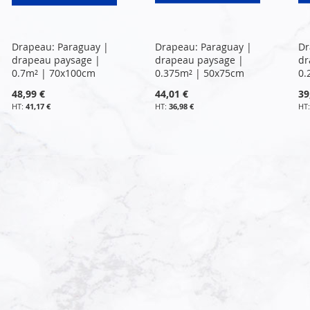
Drapeau: Paraguay |
Drapeau: Paraguay |
Dr
drapeau paysage |
drapeau paysage |
dr
0.7m² | 70x100cm
0.375m² | 50x75cm
0.
48,99 €
44,01 €
39
41,17 €
36,98 €