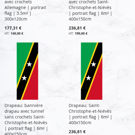
avec crochets
avec crochets Saint-
Allemagne | portrait
Christophe-et-Niévès
flag | 3.5m² |
| portrait flag | 6m² |
300x120cm
400x150cm
177,31 €
236,81 €
149,00 €
199,00 €
Drapeau: bannière
Drapeau: Saint-
drapau avec tunnel
Christophe-et-Niévès
sans crochets Saint-
| portrait flag | 6m² |
Christophe-et-Niévès
400x150cm
| portrait flag | 6m² |
236,81 €
400x150cm