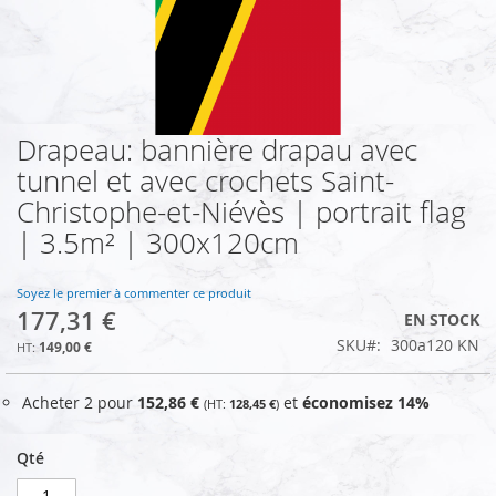
Drapeau: bannière drapau avec
Skip
to
tunnel et avec crochets Saint-
the
Christophe-et-Niévès | portrait flag
beginning
of
| 3.5m² | 300x120cm
the
images
Soyez le premier à commenter ce produit
gallery
177,31 €
EN STOCK
SKU
300a120 KN
149,00 €
Acheter 2 pour
152,86 €
et
économisez
14
%
128,45 €
Qté