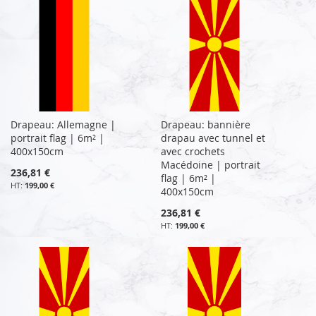
Drapeau: Allemagne |
Drapeau: bannière
portrait flag | 6m² |
drapau avec tunnel et
400x150cm
avec crochets
Macédoine | portrait
236,81 €
flag | 6m² |
199,00 €
400x150cm
236,81 €
199,00 €