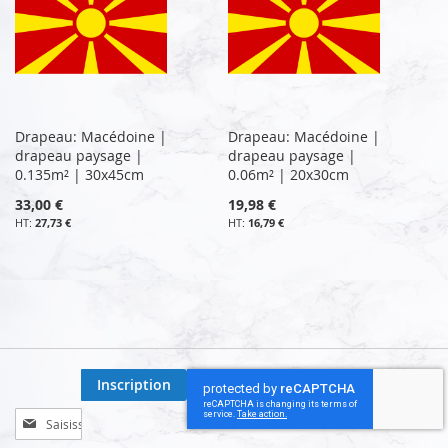
Drapeau: Macédoine |
Drapeau: Macédoine |
drapeau paysage |
drapeau paysage |
0.135m² | 30x45cm
0.06m² | 20x30cm
33,00 €
19,98 €
27,73 €
16,79 €
Inscription
Inscription
à