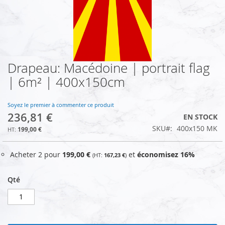
Drapeau: Macédoine | portrait flag
Skip
to
| 6m² | 400x150cm
the
beginning
of
Soyez le premier à commenter ce produit
236,81 €
the
EN STOCK
images
SKU
400x150 MK
199,00 €
gallery
Acheter 2 pour
199,00 €
et
économisez
16
%
167,23 €
Qté