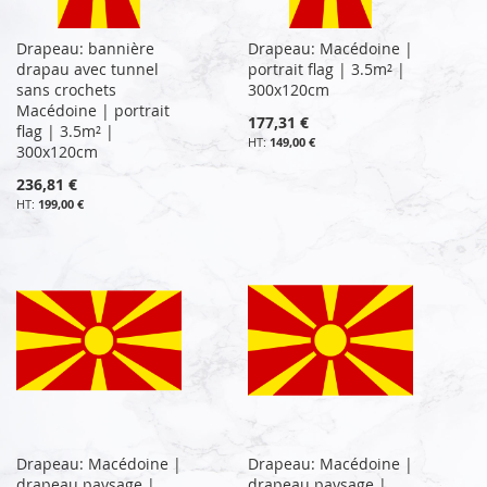
Drapeau: bannière
Drapeau: Macédoine |
drapau avec tunnel
portrait flag | 3.5m² |
sans crochets
300x120cm
Macédoine | portrait
177,31 €
flag | 3.5m² |
149,00 €
300x120cm
236,81 €
199,00 €
Drapeau: Macédoine |
Drapeau: Macédoine |
drapeau paysage |
drapeau paysage |