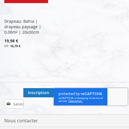
Drapeau: Bahia |
drapeau paysage |
0.06m² | 20x30cm
19,98 €
16,79 €
Inscription
Inscription
à
notre
lettre
Nous contacter
d’information