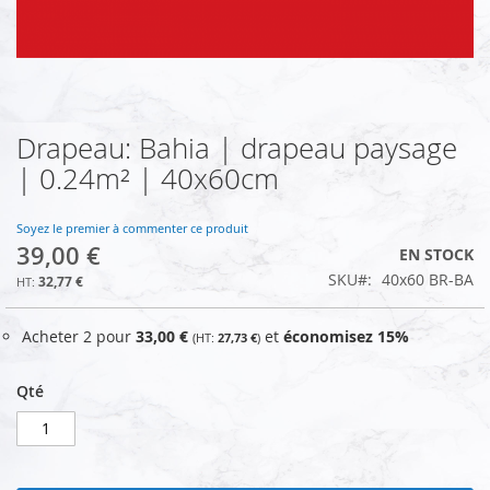
Drapeau: Bahia | drapeau paysage
Skip
to
| 0.24m² | 40x60cm
the
beginning
of
Soyez le premier à commenter ce produit
39,00 €
the
EN STOCK
images
SKU
40x60 BR-BA
32,77 €
gallery
Acheter 2 pour
33,00 €
et
économisez
15
%
27,73 €
Qté