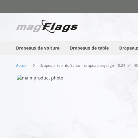
Allez
au
contenu
Drapeaux de voiture
Drapeaux de table
Drapeaux
Accueil
Drapeau: Espírito Santo | drapeau paysage | 0.24m² | 
Skip
to
the
end
of
the
images
gallery