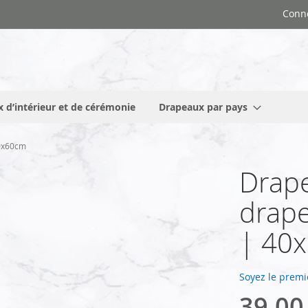
Conn
 d’intérieur et de cérémonie
Drapeaux par pays
40x60cm
Drape
drape
| 40
Soyez le premi
39,00