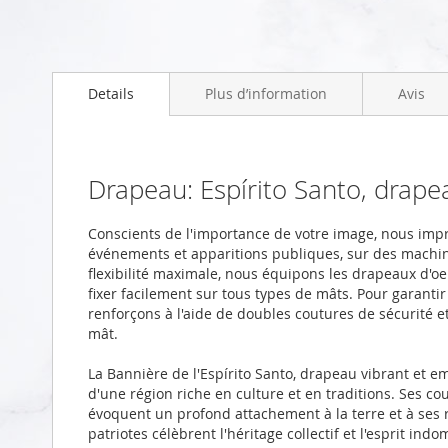
Skip
to
Details
Plus d’information
Avis
the
beginning
of
the
images
Drapeau: Espírito Santo, drap
gallery
Conscients de l'importance de votre image, nous imp
événements et apparitions publiques, sur des machi
flexibilité maximale, nous équipons les drapeaux d'oei
fixer facilement sur tous types de mâts. Pour garanti
renforçons à l'aide de doubles coutures de sécurité 
mât.
La Bannière de l'Espírito Santo, drapeau vibrant et empr
d'une région riche en culture et en traditions. Ses cou
évoquent un profond attachement à la terre et à ses 
patriotes célèbrent l'héritage collectif et l'esprit in