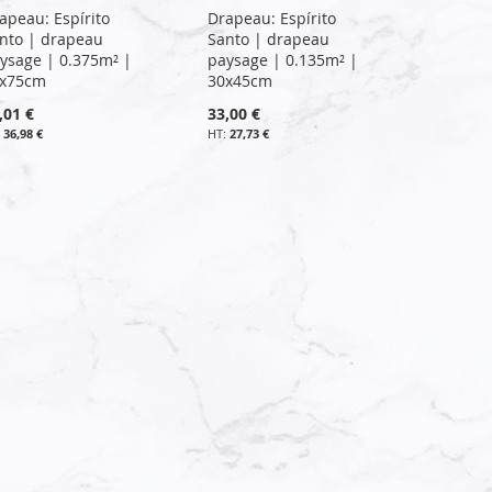
apeau: Espírito
Drapeau: Espírito
nto | drapeau
Santo | drapeau
ysage | 0.375m² |
paysage | 0.135m² |
x75cm
30x45cm
,01 €
33,00 €
36,98 €
27,73 €