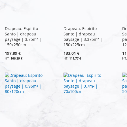
Drapeau: Espírito
Drapeau: Espírito
Dr
Santo | drapeau
Santo | drapeau
Sa
paysage | 3.75m² |
paysage | 3.375m² |
pa
150x250cm
150x225cm
12
197,89 €
133,01 €
11
166,29 €
111,77 €