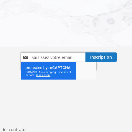
Inscription
Inscription
à
notre
lettre
d’information
:
 del contrato