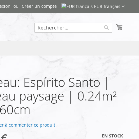
exion
Créer un compte
EUR français
Mon pa
Rechercher
au: Espírito Santo |
au paysage | 0.24m²
x60cm
er à commenter ce produit
 €
EN STOCK