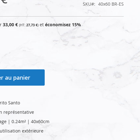
SKU
40x60 BR-ES
ur
33,00 €
et
économisez
15
%
27,73 €
r au panier
rito Santo
on représentative
age | 0.24m² | 40x60cm
tilisation extérieure