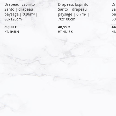
Drapeau: Espírito
Drapeau: Espírito
Dr
Santo | drapeau
Santo | drapeau
Sa
paysage | 0.96m² |
paysage | 0.7m² |
pa
80x120cm
70x100cm
50
59,00 €
48,99 €
44
49,58 €
41,17 €