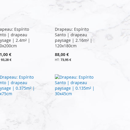
apeau: Espírito
Drapeau: Espírito
nto | drapeau
Santo | drapeau
ysage | 2.4m² |
paysage | 2.16m² |
0x200cm
120x180cm
1,00 €
88,00 €
93,28 €
73,95 €