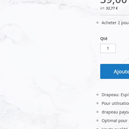
32,77 €
Acheter 2 po
Qté
Ajoute
Drapeau: Espí
Pour utilisati
drapeau pays
Optimal pour u