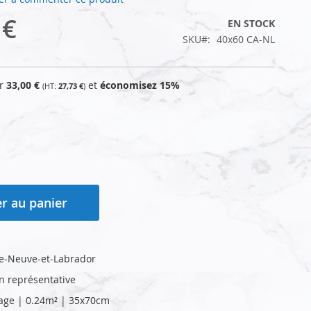
 €
EN STOCK
SKU
40x60 CA-NL
ur
33,00 €
et
économisez
15
%
27,73 €
r au panier
e-Neuve-et-Labrador
on représentative
age | 0.24m² | 35x70cm