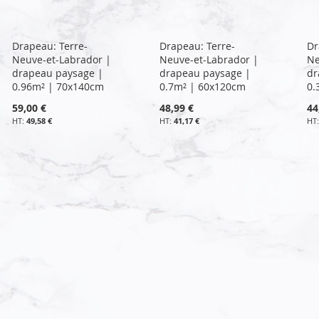
Drapeau: Terre-
Drapeau: Terre-
Dr
Neuve-et-Labrador |
Neuve-et-Labrador |
Ne
drapeau paysage |
drapeau paysage |
dr
0.96m² | 70x140cm
0.7m² | 60x120cm
0.
59,00 €
48,99 €
44
49,58 €
41,17 €