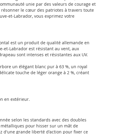
 communauté unie par des valeurs de courage et
t résonner le cœur des patriotes à travers toute
euve-et-Labrador, vous exprimez votre
ntal est un produit de qualité allemande en
-et-Labrador est résistant au vent, aux
rapeau sont intenses et résistantes aux UV.
bore un élégant blanc pur à 63 %, un royal
élicate touche de léger orange à 2 %, créant
n en extérieur.
onnée selon les standards avec des doubles
ts métalliques pour hisser sur un mât de
z d'une grande liberté d'action pour fixer ce