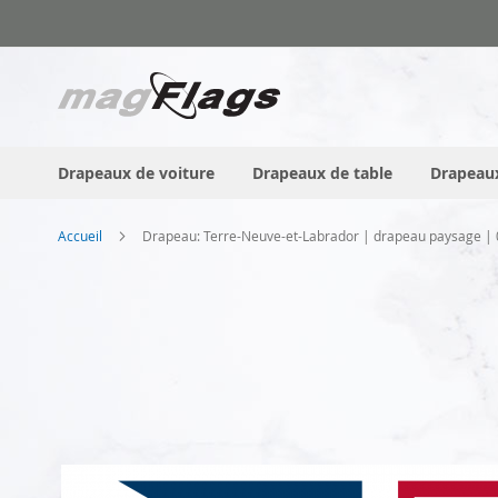
Allez
au
contenu
Drapeaux de voiture
Drapeaux de table
Drapeaux
Accueil
Drapeau: Terre-Neuve-et-Labrador | drapeau paysage |
Skip
to
the
end
of
the
images
gallery