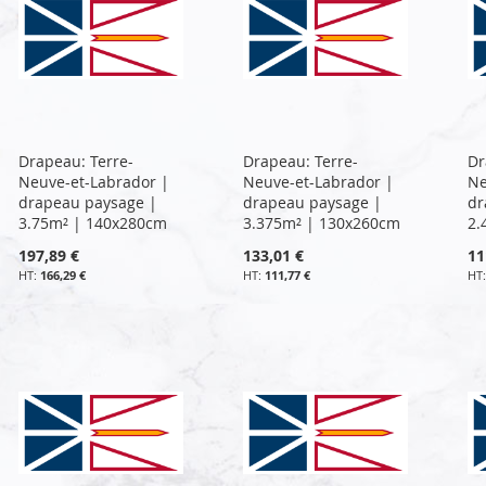
Drapeau: Terre-
Drapeau: Terre-
Dr
Neuve-et-Labrador |
Neuve-et-Labrador |
Ne
drapeau paysage |
drapeau paysage |
dr
3.75m² | 140x280cm
3.375m² | 130x260cm
2.
197,89 €
133,01 €
11
166,29 €
111,77 €