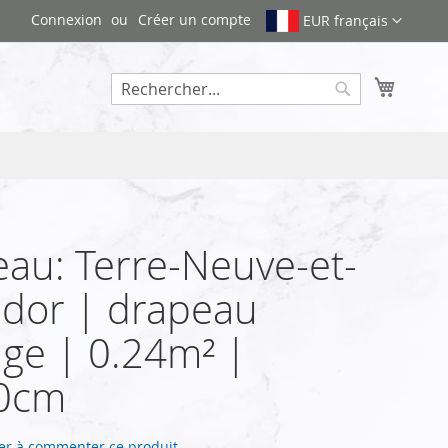
Connexion
Créer un compte
EUR français
Mon pa
Rechercher
au: Terre-Neuve-et-
dor | drapeau
ge | 0.24m² |
0cm
er à commenter ce produit