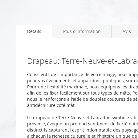
Skip
to
Details
Plus d’information
Avis
the
beginning
of
the
images
Drapeau: Terre-Neuve-et-Labr
gallery
Conscients de l'importance de votre image, nous im
pour vos événements et apparitions publiques, sur 
Pour une flexibilité maximale, nous équipons les drap
afin de les fixer facilement sur tous types de mâts. P
nous le renforçons à l'aide de doubles coutures de s
antidéchirure côté mât.
Le drapeau de Terre-Neuve-et-Labrador, symbole vibran
province, évoque un profond sentiment de fierté natio
distinctifs capturent l'esprit indomptable des paysag
à chacun la richesse culturelle et l'histoire unique d