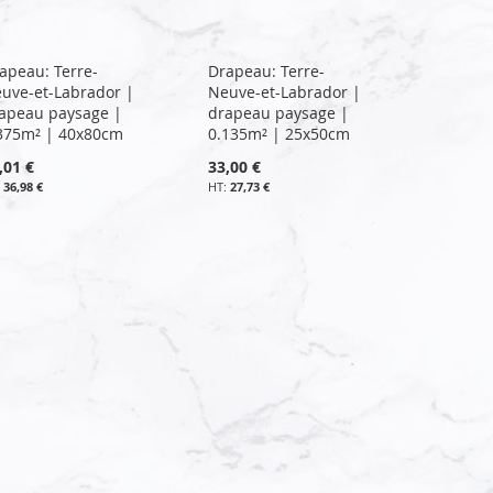
apeau: Terre-
Drapeau: Terre-
uve-et-Labrador |
Neuve-et-Labrador |
apeau paysage |
drapeau paysage |
375m² | 40x80cm
0.135m² | 25x50cm
,01 €
33,00 €
36,98 €
27,73 €