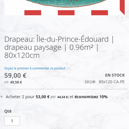
Drapeau: Île-du-Prince-Édouard |
Skip
to
drapeau paysage | 0.96m² |
the
80x120cm
beginning
of
the
Soyez le premier à commenter ce produit
images
59,00 €
EN STOCK
gallery
SKU
80x120 CA-PE
49,58 €
Acheter 2 pour
53,00 €
et
économisez
10
%
44,54 €
Qté