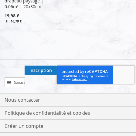
drapeau paysage |
0.06m² | 20x30cm
19,98 €
16,79 €
Inscription
Inscription
à
notre
lettre
Nous contacter
d’information
:
Politique de confidentialité et cookies
Créer un compte