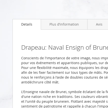
Skip
to
Details
Plus d’information
Avis
the
beginning
of
the
images
Drapeau: Naval Ensign of Bru
gallery
Conscients de l'importance de votre image, nous imp
pour vos événements et apparitions publiques, sur 
Pour une flexibilité maximale, nous équipons les drap
afin de les fixer facilement sur tous types de mâts. P
nous le renforçons à l'aide de doubles coutures de s
antidéchirure côté mât.
L'Enseigne navale de Brunei, symbole éclatant de la fi
d'une nation riche en traditions. Ses couleurs vibrant
et l'unité du peuple bruneien. Flottant avec majesté 
sentiment de patriotisme et rappelle à chacun l'import