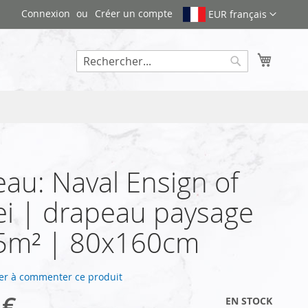
Connexion
Créer un compte
EUR français
Mon pa
Rechercher
au: Naval Ensign of
i | drapeau paysage
35m² | 80x160cm
er à commenter ce produit
 €
EN STOCK