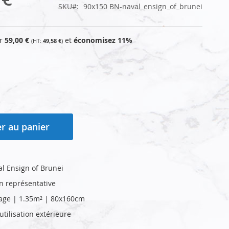
SKU
90x150 BN-naval_ensign_of_brunei
ur
59,00 €
et
économisez
11
%
49,58 €
r au panier
l Ensign of Brunei
on représentative
age | 1.35m² | 80x160cm
tilisation extérieure