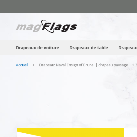
Allez
au
contenu
Drapeaux de voiture
Drapeaux de table
Drapeaux
Accueil
Drapeau: Naval Ensign of Brunei | drapeau paysage | 1
Skip
to
the
end
of
the
images
gallery