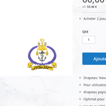
55,46 €
Acheter 2 po
Qté
Ajoute
Drapeau: Nava
Pour utilisati
drapeau pays
Optimal pour u