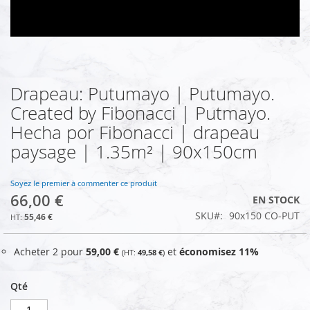
Drapeau: Putumayo | Putumayo.
Skip
to
Created by Fibonacci | Putmayo.
the
Hecha por Fibonacci | drapeau
beginning
of
paysage | 1.35m² | 90x150cm
the
images
Soyez le premier à commenter ce produit
gallery
66,00 €
EN STOCK
SKU
90x150 CO-PUT
55,46 €
Acheter 2 pour
59,00 €
et
économisez
11
%
49,58 €
Qté