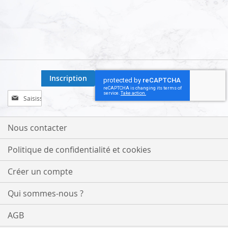
Inscription
Inscription
à
notre
lettre
Nous contacter
d’information
:
Politique de confidentialité et cookies
Créer un compte
Qui sommes-nous ?
AGB