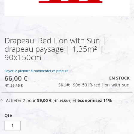
Drapeau: Red Lion with Sun |
Skip
to
drapeau paysage | 1.35m² |
the
90x150cm
beginning
of
the
Soyez le premier à commenter ce produit
images
66,00 €
EN STOCK
gallery
SKU
90x150 IR-red_lion_with_sun
55,46 €
Acheter 2 pour
59,00 €
et
économisez
11
%
49,58 €
Qté