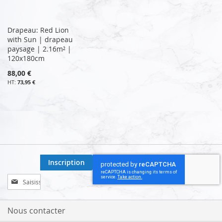
Drapeau: Red Lion
with Sun | drapeau
paysage | 2.16m² |
120x180cm
88,00 €
73,95 €
Inscription
Inscription
à
notre
lettre
Nous contacter
d’information