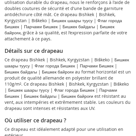
utilisation durable du drapeau, nous le renforçons à l'aide de
doubles coutures de sécurité et d'une bande de garniture
antidéchirure côté mât. Ce drapeau Bishkek | Bishkek,
Kyrgyzstan | Biŝkeko | Бишкек шаары туусу | Флаг города
Бишкек | Парчами Бишкек | Бишкек байдагы | Бишкек
байроғи, grâce à sa qualité, est l’expression parfaite de votre
attachement à ce pays.
Détails sur ce drapeau
Ce drapeau Bishkek | Bishkek, Kyrgyzstan | Biŝkeko | Бишкек
шаары туусу | Флаг города Бишкек | Парчами Бишкек |
Бишкек байдагы | Бишкек байроғи au format horizontal est un
produit de qualité allemande en polyester brillant de
110g/m². Ce drapeau Bishkek | Bishkek, Kyrgyzstan | Biŝkeko
| Бишкек шаары туусу | Флаг города Бишкек | Парчами
Бишкек | Бишкек байдагы | Бишкек байроғи est résistant au
vent, aux intempéries et extrêmement stable. Les couleurs du
drapeau sont intenses et résistantes aux UV.
Où utiliser ce drapeau ?
Ce drapeau est idéalement adapté pour une utilisation en
extérieur.