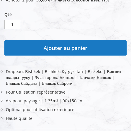
49,58 €
Qté
Ajouter au panier
Drapeau: Bishkek | Bishkek, Kyrgyzstan | Biŝkeko | Бишкек
шаары туусу | Флаг города Бишкек | Парчами Бишкек |
Бишкек байдагы | Бишкек байроғи
Pour utilisation représentative
drapeau paysage | 1.35m² | 90x150cm
Optimal pour utilisation extérieure
Haute qualité