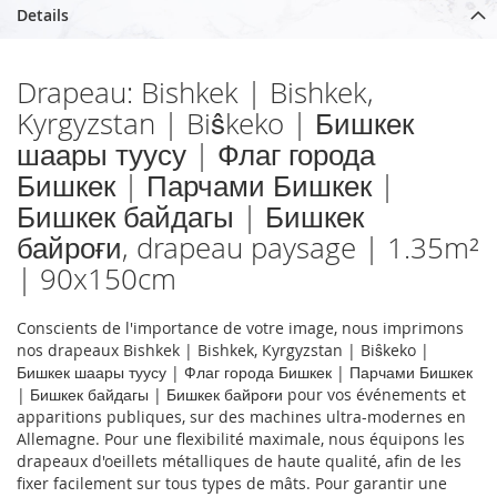
Details
Drapeau: Bishkek | Bishkek,
Kyrgyzstan | Biŝkeko | Бишкек
шаары туусу | Флаг города
Бишкек | Парчами Бишкек |
Бишкек байдагы | Бишкек
байроғи, drapeau paysage | 1.35m²
| 90x150cm
Conscients de l'importance de votre image, nous imprimons
nos drapeaux Bishkek | Bishkek, Kyrgyzstan | Biŝkeko |
Бишкек шаары туусу | Флаг города Бишкек | Парчами Бишкек
| Бишкек байдагы | Бишкек байроғи pour vos événements et
apparitions publiques, sur des machines ultra-modernes en
Allemagne. Pour une flexibilité maximale, nous équipons les
drapeaux d'oeillets métalliques de haute qualité, afin de les
fixer facilement sur tous types de mâts. Pour garantir une