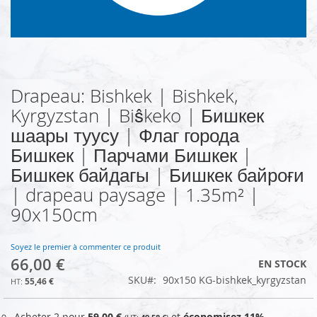
Drapeau: Bishkek | Bishkek,
Skip
to
Kyrgyzstan | Biŝkeko | Бишкек
the
шаары туусу | Флаг города
beginning
of
Бишкек | Парчами Бишкек |
the
Бишкек байдагы | Бишкек байроғи
images
| drapeau paysage | 1.35m² |
gallery
90x150cm
Soyez le premier à commenter ce produit
66,00 €
EN STOCK
SKU
90x150 KG-bishkek_kyrgyzstan
55,46 €
Acheter 2 pour
59,00 €
et
économisez
11
%