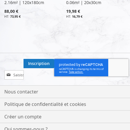
2.16m² | 120x180cm
0.06m² | 20x30cm
88,00 €
19,98 €
73,95 €
16,79 €
Inscription
Inscription
à
notre
lettre
Nous contacter
d’information
:
Politique de confidentialité et cookies
Créer un compte
Qui sommes-nous ?