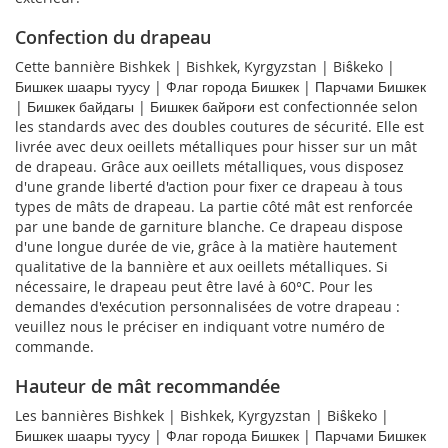
Confection du drapeau
Cette bannière Bishkek | Bishkek, Kyrgyzstan | Biŝkeko |
Бишкек шаары туусу | Флаг города Бишкек | Парчами Бишкек
| Бишкек байдагы | Бишкек байроғи est confectionnée selon
les standards avec des doubles coutures de sécurité. Elle est
livrée avec deux oeillets métalliques pour hisser sur un mât
de drapeau. Grâce aux oeillets métalliques, vous disposez
d'une grande liberté d'action pour fixer ce drapeau à tous
types de mâts de drapeau. La partie côté mât est renforcée
par une bande de garniture blanche. Ce drapeau dispose
d'une longue durée de vie, grâce à la matière hautement
qualitative de la bannière et aux oeillets métalliques. Si
nécessaire, le drapeau peut être lavé à 60°C. Pour les
demandes d'exécution personnalisées de votre drapeau :
veuillez nous le préciser en indiquant votre numéro de
commande.
Hauteur de mât recommandée
Les bannières Bishkek | Bishkek, Kyrgyzstan | Biŝkeko |
Бишкек шаары туусу | Флаг города Бишкек | Парчами Бишкек