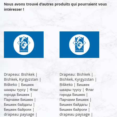
Nous avons trouvé d’autres produits qui pourraient vous
intéresser !
Drapeau: Bishkek |
Drapeau: Bishkek |
Bishkek, Kyrgyzstan |
Bishkek, Kyrgyzstan |
Biŝkeko | Бишкек
Biŝkeko | Бишкек
шаары туусу | Флаг
шаары туусу | Флаг
города Бишкек |
города Бишкек |
Парчами Бишкек |
Парчами Бишкек |
Бишкек байдагы |
Бишкек байдагы |
Бишкек байроғи |
Бишкек байроғи |
drapeau paysage |
drapeau paysage |