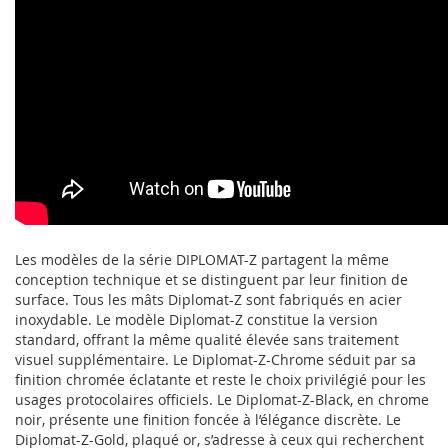
Les modèles de la série DIPLOMAT-Z partagent la même
conception technique et se distinguent par leur finition de
surface. Tous les mâts Diplomat-Z sont fabriqués en acier
inoxydable. Le modèle Diplomat-Z constitue la version
standard, offrant la même qualité élevée sans traitement
visuel supplémentaire. Le Diplomat-Z-Chrome séduit par sa
finition chromée éclatante et reste le choix privilégié pour les
usages protocolaires officiels. Le Diplomat-Z-Black, en chrome
noir, présente une finition foncée à l’élégance discrète. Le
Diplomat-Z-Gold, plaqué or, s’adresse à ceux qui recherchent