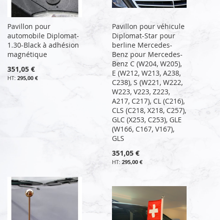
Pavillon pour
Pavillon pour véhicule
automobile Diplomat-
Diplomat-Star pour
1.30-Black à adhésion
berline Mercedes-
magnétique
Benz pour Mercedes-
Benz C (W204, W205),
351,05 €
E (W212, W213, A238,
295,00 €
C238), S (W221, W222,
W223, V223, Z223,
A217, C217), CL (C216),
CLS (C218, X218, C257),
GLC (X253, C253), GLE
(W166, C167, V167),
GLS
351,05 €
295,00 €