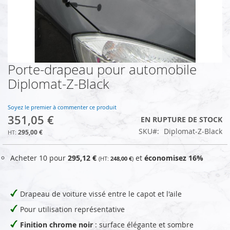
Porte-drapeau pour automobile
Skip
to
Diplomat-Z-Black
the
beginning
of
Soyez le premier à commenter ce produit
351,05 €
the
EN RUPTURE DE STOCK
images
SKU
Diplomat-Z-Black
295,00 €
gallery
Acheter 10 pour
295,12 €
et
économisez
16
%
248,00 €
Drapeau de voiture vissé entre le capot et l'aile
Pour utilisation représentative
Finition chrome noir
: surface élégante et sombre