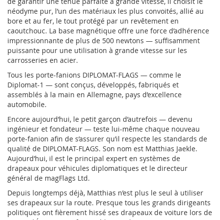
de garantir une tenue parfaite à grande vitesse, il choisit le
néodyme pur, l’un des matériaux les plus convoités, allié au
bore et au fer, le tout protégé par un revêtement en
caoutchouc. La base magnétique offre une force d’adhérence
impressionnante de plus de 500 newtons — suffisamment
puissante pour une utilisation à grande vitesse sur les
carrosseries en acier.
Tous les porte-fanions DIPLOMAT-FLAGS — comme le
Diplomat-1 — sont conçus, développés, fabriqués et
assemblés à la main en Allemagne, pays d’excellence
automobile.
Encore aujourd’hui, le petit garçon d’autrefois — devenu
ingénieur et fondateur — teste lui-même chaque nouveau
porte-fanion afin de s’assurer qu’il respecte les standards de
qualité de DIPLOMAT-FLAGS. Son nom est Matthias Jaekle.
Aujourd’hui, il est le principal expert en systèmes de
drapeaux pour véhicules diplomatiques et le directeur
général de magFlags Ltd.
Depuis longtemps déjà, Matthias n’est plus le seul à utiliser
ses drapeaux sur la route. Presque tous les grands dirigeants
politiques ont fièrement hissé ses drapeaux de voiture lors de