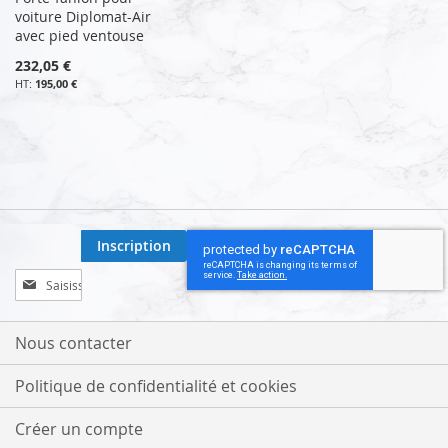
voiture Diplomat-Air
avec pied ventouse
232,05 €
195,00 €
Inscription
Inscription
à
notre
lettre
Nous contacter
d’information
:
Politique de confidentialité et cookies
Créer un compte