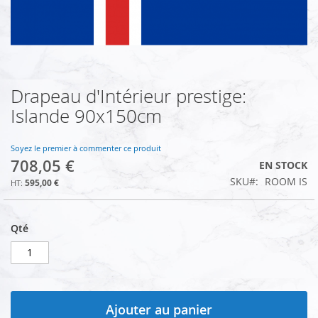
Drapeau d'Intérieur prestige:
Skip
to
Islande 90x150cm
the
beginning
of
Soyez le premier à commenter ce produit
708,05 €
the
EN STOCK
images
SKU
ROOM IS
595,00 €
gallery
Qté
Ajouter au panier