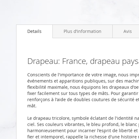
Skip
to
Details
Plus d’information
Avis
the
beginning
of
the
images
Drapeau: France, drapeau pay
gallery
Conscients de l'importance de votre image, nous im
événements et apparitions publiques, sur des machi
flexibilité maximale, nous équipons les drapeaux d'oei
fixer facilement sur tous types de mâts. Pour garanti
renforçons à l'aide de doubles coutures de sécurité 
mât.
Le drapeau tricolore, symbole éclatant de l'identité na
ciel. Ses couleurs vibrantes, le bleu profond, le blanc
harmonieusement pour incarner l'esprit de liberté et 
fier et intemporel, rappelle la richesse d'une histoire 