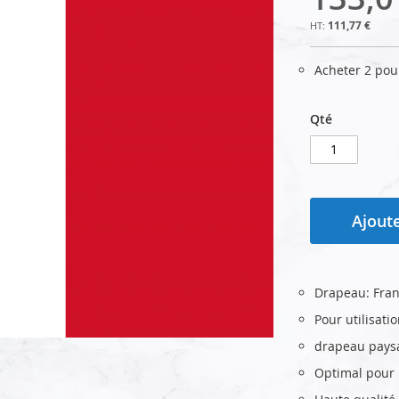
111,77 €
Acheter 2 po
Qté
Ajoute
Drapeau: Fra
Pour utilisati
drapeau pays
Optimal pour u