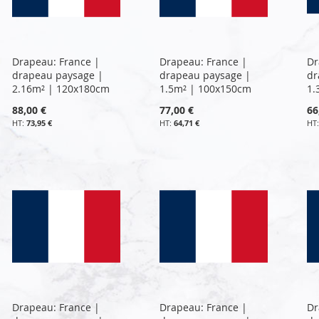
Drapeau: France |
Drapeau: France |
Dr
drapeau paysage |
drapeau paysage |
dr
2.16m² | 120x180cm
1.5m² | 100x150cm
1.
88,00 €
77,00 €
66
73,95 €
64,71 €
Drapeau: France |
Drapeau: France |
Dr