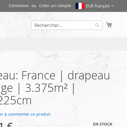
Connexion
Créer un compte
EUR français
Mon pa
Rechercher
au: France | drapeau
ge | 3.375m² |
225cm
er à commenter ce produit
1 €
EN STOCK