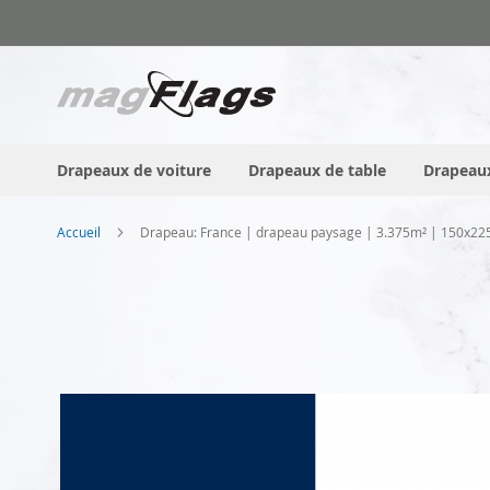
Allez
au
contenu
Drapeaux de voiture
Drapeaux de table
Drapeaux
Accueil
Drapeau: France | drapeau paysage | 3.375m² | 150x2
Skip
to
the
end
of
the
images
gallery