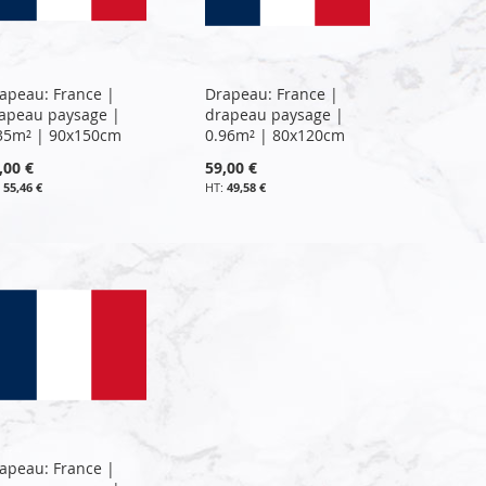
apeau: France |
Drapeau: France |
apeau paysage |
drapeau paysage |
35m² | 90x150cm
0.96m² | 80x120cm
,00 €
59,00 €
55,46 €
49,58 €
apeau: France |