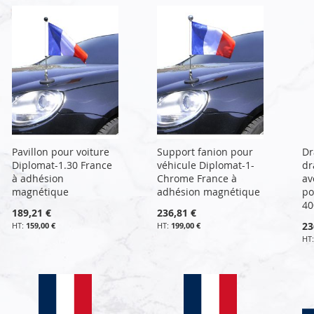
Pavillon pour voiture
Support fanion pour
Dr
Diplomat-1.30 France
véhicule Diplomat-1-
dr
à adhésion
Chrome France à
av
magnétique
adhésion magnétique
po
40
189,21 €
236,81 €
23
159,00 €
199,00 €