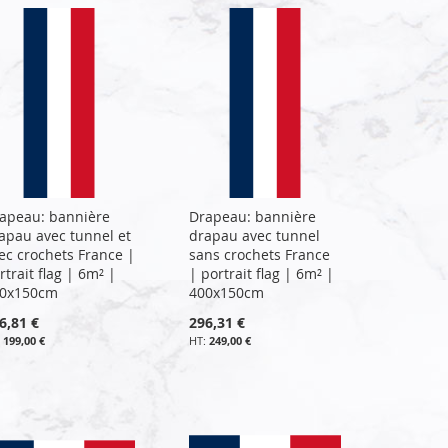
apeau: bannière
Drapeau: bannière
apau avec tunnel et
drapau avec tunnel
ec crochets France |
sans crochets France
rtrait flag | 6m² |
| portrait flag | 6m² |
0x150cm
400x150cm
6,81 €
296,31 €
199,00 €
249,00 €