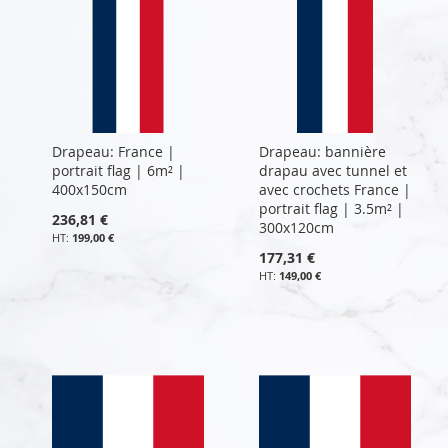
Drapeau: France |
Drapeau: bannière
portrait flag | 6m² |
drapau avec tunnel et
400x150cm
avec crochets France |
portrait flag | 3.5m² |
236,81 €
300x120cm
199,00 €
177,31 €
149,00 €