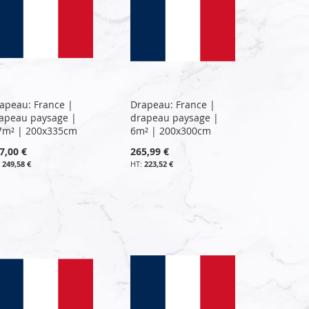
apeau: France |
Drapeau: France |
apeau paysage |
drapeau paysage |
7m² | 200x335cm
6m² | 200x300cm
7,00 €
265,99 €
249,58 €
223,52 €