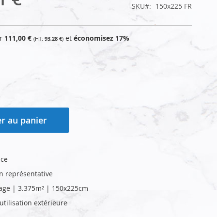
SKU
150x225 FR
ur
111,00 €
et
économisez
17
%
93,28 €
r au panier
nce
on représentative
age | 3.375m² | 150x225cm
tilisation extérieure