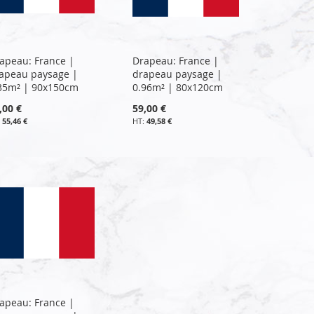
apeau: France |
Drapeau: France |
apeau paysage |
drapeau paysage |
35m² | 90x150cm
0.96m² | 80x120cm
,00 €
59,00 €
55,46 €
49,58 €
apeau: France |