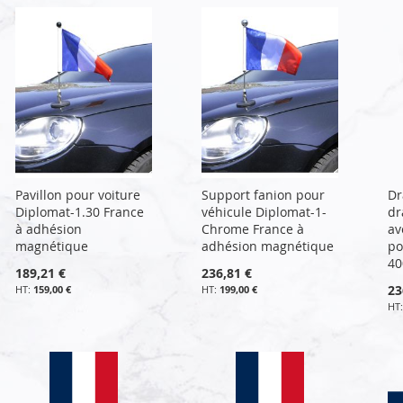
Pavillon pour voiture
Support fanion pour
Dr
Diplomat-1.30 France
véhicule Diplomat-1-
dr
à adhésion
Chrome France à
av
magnétique
adhésion magnétique
po
40
189,21 €
236,81 €
23
159,00 €
199,00 €