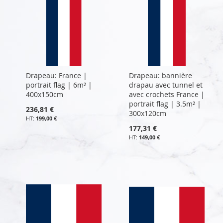
Drapeau: France |
Drapeau: bannière
portrait flag | 6m² |
drapau avec tunnel et
400x150cm
avec crochets France |
portrait flag | 3.5m² |
236,81 €
300x120cm
199,00 €
177,31 €
149,00 €