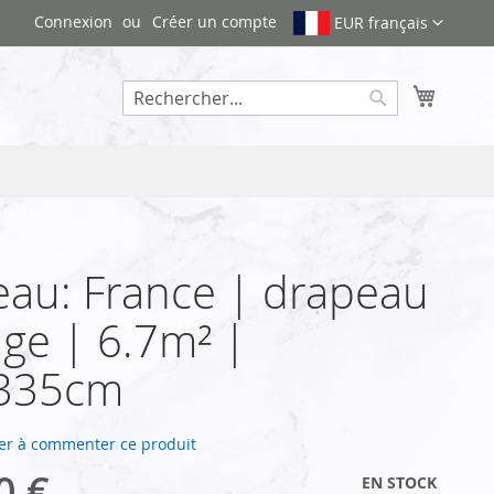
Connexion
Créer un compte
EUR français
Mon pa
Rechercher
au: France | drapeau
ge | 6.7m² |
335cm
er à commenter ce produit
0 €
EN STOCK