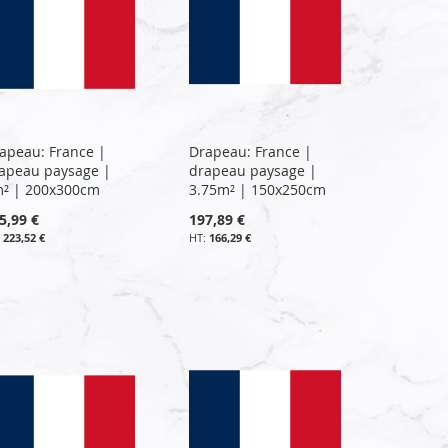
apeau: France |
Drapeau: France |
apeau paysage |
drapeau paysage |
² | 200x300cm
3.75m² | 150x250cm
5,99 €
197,89 €
223,52 €
166,29 €