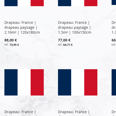
Drapeau: France |
Drapeau: France |
Dr
drapeau paysage |
drapeau paysage |
dr
2.16m² | 120x180cm
1.5m² | 100x150cm
1.
88,00 €
77,00 €
66
73,95 €
64,71 €
Drapeau: France |
Drapeau: France |
Dr