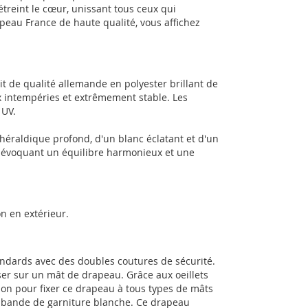
 étreint le cœur, unissant tous ceux qui
apeau France de haute qualité, vous affichez
t de qualité allemande en polyester brillant de
x intempéries et extrêmement stable. Les
 UV.
éraldique profond, d'un blanc éclatant et d'un
, évoquant un équilibre harmonieux et une
n en extérieur.
andards avec des doubles coutures de sécurité.
sser sur un mât de drapeau. Grâce aux oeillets
ion pour fixer ce drapeau à tous types de mâts
e bande de garniture blanche. Ce drapeau