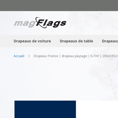
Allez
au
contenu
Drapeaux de voiture
Drapeaux de table
Drapeaux
Accueil
Drapeau: France | drapeau paysage | 6.7m² | 200x335c
Skip
to
the
end
of
the
images
gallery