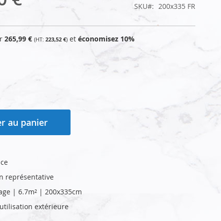
SKU
200x335 FR
ur
265,99 €
et
économisez
10
%
223,52 €
r au panier
nce
on représentative
age | 6.7m² | 200x335cm
tilisation extérieure