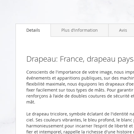
Skip
to
Details
Plus d’information
Avis
the
beginning
of
the
images
Drapeau: France, drapeau pay
gallery
Conscients de l'importance de votre image, nous im
événements et apparitions publiques, sur des machi
flexibilité maximale, nous équipons les drapeaux d'oei
fixer facilement sur tous types de mâts. Pour garanti
renforçons à l'aide de doubles coutures de sécurité 
mât.
Le drapeau tricolore, symbole éclatant de l'identité na
ciel. Ses couleurs vibrantes, le bleu profond, le blanc
harmonieusement pour incarner l'esprit de liberté et 
fier et intemporel, rappelle la richesse d'une histoire 