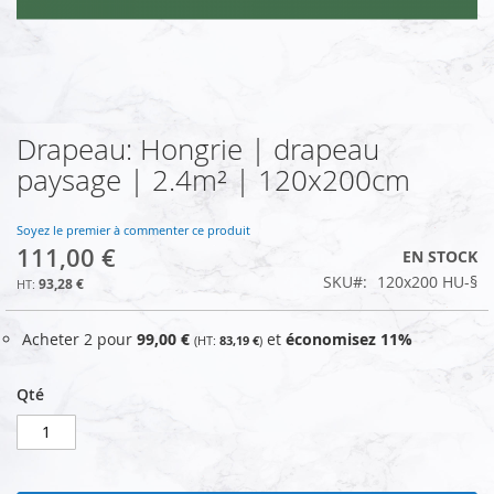
Drapeau: Hongrie | drapeau
Skip
to
paysage | 2.4m² | 120x200cm
the
beginning
of
Soyez le premier à commenter ce produit
111,00 €
the
EN STOCK
images
SKU
120x200 HU-§
93,28 €
gallery
Acheter 2 pour
99,00 €
et
économisez
11
%
83,19 €
Qté