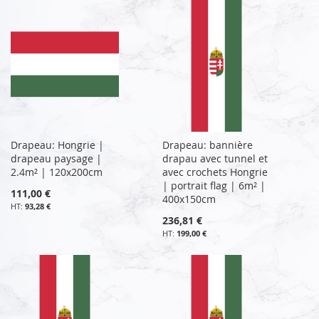
Drapeau: Hongrie |
Drapeau: bannière
drapeau paysage |
drapau avec tunnel et
2.4m² | 120x200cm
avec crochets Hongrie
| portrait flag | 6m² |
111,00 €
400x150cm
93,28 €
236,81 €
199,00 €