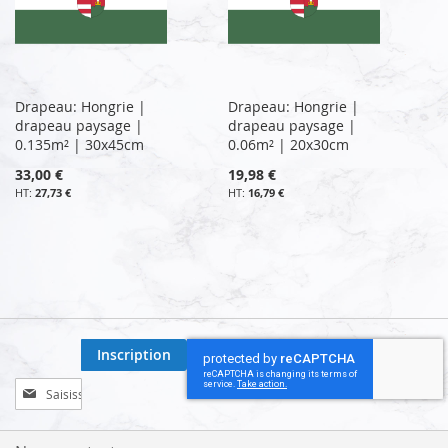
Drapeau: Hongrie |
Drapeau: Hongrie |
drapeau paysage |
drapeau paysage |
0.135m² | 30x45cm
0.06m² | 20x30cm
33,00 €
19,98 €
27,73 €
16,79 €
Inscription
Inscription
à
notre
lettre