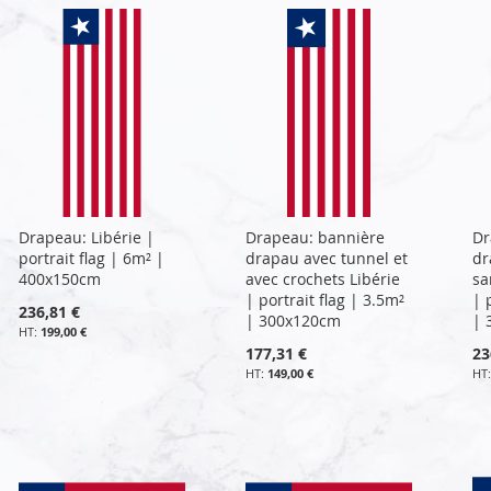
Drapeau: Libérie |
Drapeau: bannière
Dr
portrait flag | 6m² |
drapau avec tunnel et
dr
400x150cm
avec crochets Libérie
sa
| portrait flag | 3.5m²
| 
236,81 €
| 300x120cm
| 
199,00 €
177,31 €
23
149,00 €