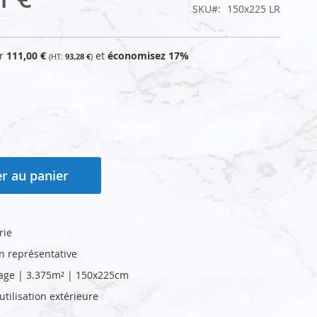
SKU
150x225 LR
ur
111,00 €
et
économisez
17
%
93,28 €
r au panier
rie
on représentative
age | 3.375m² | 150x225cm
tilisation extérieure