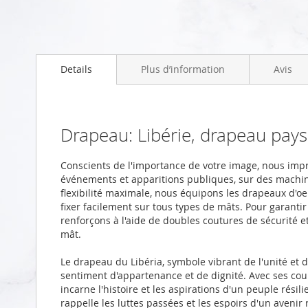
Skip
to
Details
Plus d’information
Avis
the
beginning
of
the
images
Drapeau: Libérie, drapeau pa
gallery
Conscients de l'importance de votre image, nous imp
événements et apparitions publiques, sur des machi
flexibilité maximale, nous équipons les drapeaux d'oei
fixer facilement sur tous types de mâts. Pour garanti
renforçons à l'aide de doubles coutures de sécurité 
mât.
Le drapeau du Libéria, symbole vibrant de l'unité et d
sentiment d'appartenance et de dignité. Avec ses coul
incarne l'histoire et les aspirations d'un peuple rési
rappelle les luttes passées et les espoirs d'un avenir