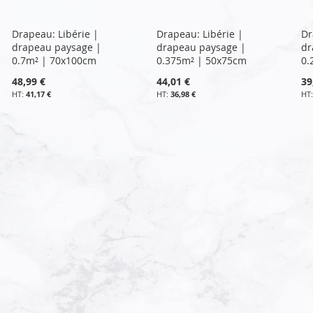
Drapeau: Libérie |
Drapeau: Libérie |
Dr
drapeau paysage |
drapeau paysage |
dr
0.7m² | 70x100cm
0.375m² | 50x75cm
0.
48,99 €
44,01 €
39
41,17 €
36,98 €