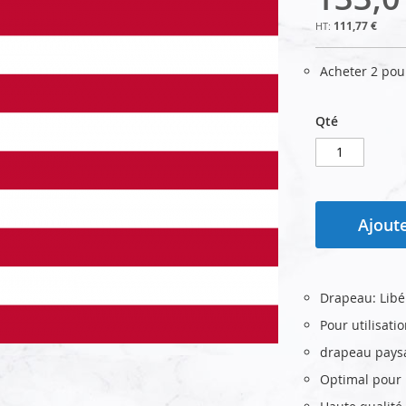
111,77 €
Acheter 2 po
Qté
Ajoute
Drapeau: Libé
Pour utilisati
drapeau pays
Optimal pour u