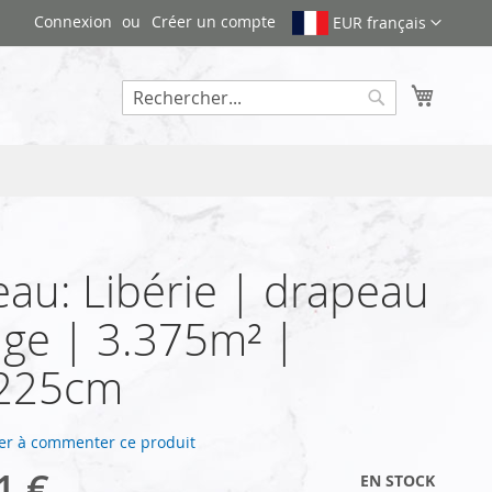
Connexion
Créer un compte
EUR français
Mon pa
Rechercher
au: Libérie | drapeau
ge | 3.375m² |
225cm
er à commenter ce produit
1 €
EN STOCK