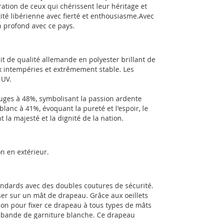
ration de ceux qui chérissent leur héritage et
tité libérienne avec fierté et enthousiasme.Avec
n profond avec ce pays.
t de qualité allemande en polyester brillant de
ux intempéries et extrêmement stable. Les
 UV.
uges à 48%, symbolisant la passion ardente
anc à 41%, évoquant la pureté et l'espoir, le
 la majesté et la dignité de la nation.
n en extérieur.
tandards avec des doubles coutures de sécurité.
sser sur un mât de drapeau. Grâce aux oeillets
ion pour fixer ce drapeau à tous types de mâts
e bande de garniture blanche. Ce drapeau