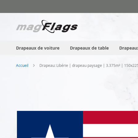
Allez
au
contenu
Drapeaux de voiture
Drapeaux de table
Drapeaux
Accueil
Drapeau: Libérie | drapeau paysage | 3.375m² | 150x2
Skip
to
the
end
of
the
images
gallery