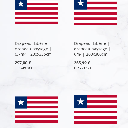
Drapeau: Libérie |
Drapeau: Libérie |
drapeau paysage |
drapeau paysage |
6.7m² | 200x335cm
6m² | 200x300cm
297,00 €
265,99 €
249,58 €
223,52 €