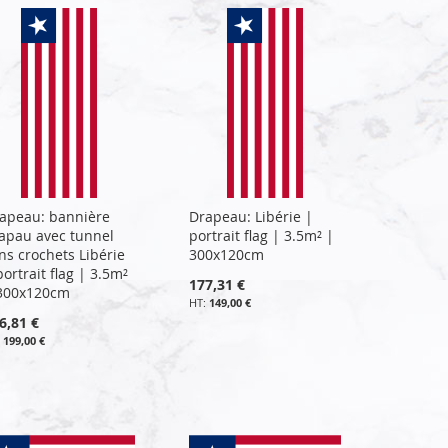
apeau: bannière
Drapeau: Libérie |
apau avec tunnel
portrait flag | 3.5m² |
ns crochets Libérie
300x120cm
portrait flag | 3.5m²
177,31 €
300x120cm
149,00 €
6,81 €
199,00 €