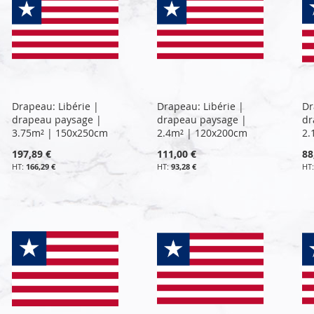
Drapeau: Libérie |
Drapeau: Libérie |
Dr
drapeau paysage |
drapeau paysage |
dr
3.75m² | 150x250cm
2.4m² | 120x200cm
2.
197,89 €
111,00 €
88
166,29 €
93,28 €