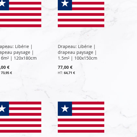
apeau: Libérie |
Drapeau: Libérie |
apeau paysage |
drapeau paysage |
16m² | 120x180cm
1.5m² | 100x150cm
,00 €
77,00 €
73,95 €
64,71 €